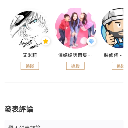
點滴
艾米莉
儍媽媽與兩隻小魔怪之家
追蹤
追蹤
追蹤
發表評論
登入
發表評論