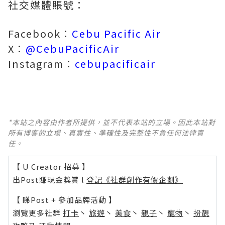
社交媒體賬號：
Facebook：
Cebu Pacific Air
X：
@CebuPacificAir
Instagram：
cebupacificair
*本站之內容由作者所提供，並不代表本站的立場。因此本站對
所有博客的立場、真實性、準確性及完整性不負任何法律責
任。
【 U Creator 招募 】
出Post賺現金獎賞 l
登記《社群創作有價企劃》
【 睇Post + 參加品牌活動 】
瀏覽更多社群
打卡
丶
旅遊
丶
美食
丶
親子
丶
寵物
丶
扮靚