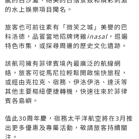
的水上娛樂項目聞名。
旅客也可前往素有「微笑之城」美譽的巴
科洛德，品嘗當地招牌烤雞
inasal
，逛遍
特色市集，或探尋周邊的歷史文化遺跡。
該航司擁有菲律賓境內最廣泛的航線網
絡，旅客可從馬尼拉輕鬆開啟愉快旅程，
或經由克拉克、宿務、伊洛伊洛、達沃等
其他主要樞紐便捷轉機，快速往來於菲律
賓各島嶼。
值此30周年慶，宿務太平洋航空將在3月推
出更多優惠及專屬活動，敬請旅客持續關
注。