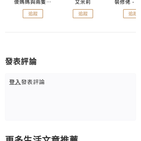
點滴
儍媽媽與兩隻小魔怪之家
艾米莉
追蹤
追蹤
追蹤
發表評論
登入
發表評論
更多生活文章推薦