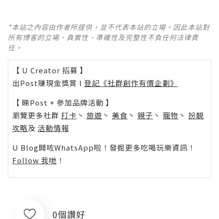
*本站之內容由作者所提供，並不代表本站的立場。因此本站對
所有博客的立場、真實性、準確性及完整性不負任何法律責
任。
【 U Creator 招募 】
出Post賺現金獎賞 l
登記《社群創作有價企劃》
【 睇Post + 參加品牌活動 】
瀏覽更多社群
打卡
丶
旅遊
丶
美食
丶
親子
丶
寵物
丶
扮靚
攻略
及
活動情報
U Blog開咗WhatsApp啦！發掘更多吃喝玩樂資訊！
Follow 我哋
！
0個讚好