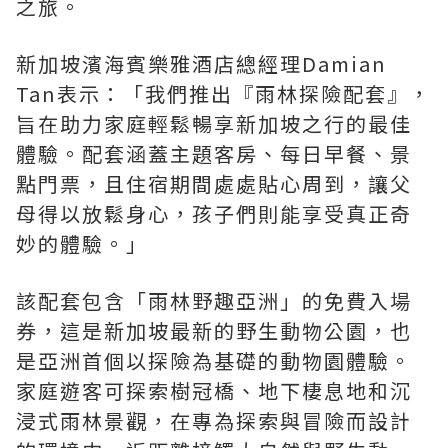
之旅。
新加坡濱海賓樂雅酒店總經理Damian
Tan表示：「我們推出『雨林探險
配套
』，
旨在助力家庭輕鬆暢享新加坡之行的最佳
體驗。
配套
涵蓋主題客房、每日早餐、景
點門票，且住宿期間處處貼心周到，讓父
母得以放鬆身心，孩子們則能享受真正奇
妙的體驗。」
該
配套
包含「雨林野趣亞洲」的免費入場
券，這是新加坡最新的野生動物公園，也
是亞洲首個以探險為基礎的動物園體驗。
家庭遊客可探索樹冠橋、地下棲息地和沉
浸式雨林景觀，在專為探索與冒險而設計