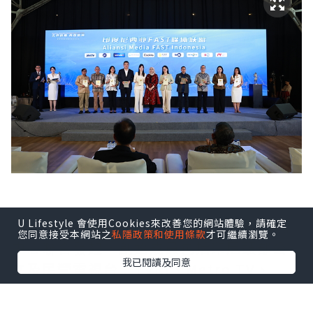
U Lifestyle 會使用Cookies來改善您的網站體驗，請確定
印尼FAST媒體聯盟由Coolita與五洲傳播
您同意接受本網站之
私隱政策和使用條款
才可繼續瀏覽。
中心聯合發起，創始成員包括印尼頭部公
我已閱讀及同意
立及民營電視台：TVRI、Metro TV、
GARUDA TV、BTV、Jawa Pos
Multimedia和JAKTV；騰訊雲為聯盟技