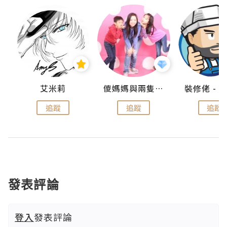
點滴
艾米莉
儍媽媽與兩隻小魔怪之家
追蹤
追蹤
追蹤
發表評論
登入
發表評論