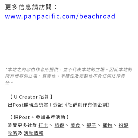
更多信息請訪問：
www.panpacific.com/beachroad
*本站之內容由作者所提供，並不代表本站的立場。因此本站對
所有博客的立場、真實性、準確性及完整性不負任何法律責
任。
【 U Creator 招募 】
出Post賺現金獎賞 l
登記《社群創作有價企劃》
【 睇Post + 參加品牌活動 】
瀏覽更多社群
打卡
丶
旅遊
丶
美食
丶
親子
丶
寵物
丶
扮靚
攻略
及
活動情報