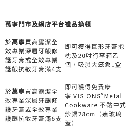
萬寧門市及網店平台
禮品換領
於
萬寧
買高露潔全
即可獲得巨形牙膏抱
效專業深層牙齦修
枕及20吋行李箱乙
護牙膏或全效專業
個，吸濕大笨象1盒
護齦抗敏牙膏滿4支
即可獲得免費康
於
萬寧
買高露潔全
®
寧 VISIONS
Metal
效專業深層牙齦修
Cookware 不黏中式
護牙膏或全效專業
炒鍋28cm（連玻璃
護齦抗敏牙膏滿6支
蓋）