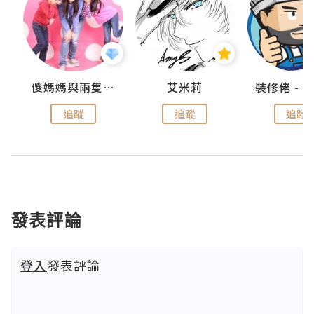
點滴
儍媽媽與兩隻小魔怪之家
艾米莉
追蹤
追蹤
追蹤
發表評論
登入
發表評論