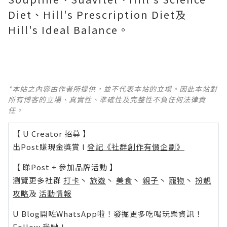
Diet、Hill's Prescription Diet及
Hill's Ideal Balance。
*本站之內容由作者所提供，並不代表本站的立場。因此本站對
所有博客的立場、真實性、準確性及完整性不負任何法律責
任。
【 U Creator 招募 】
出Post賺現金獎賞 l
登記《社群創作有價企劃》
【 睇Post + 參加品牌活動 】
瀏覽更多社群
打卡
丶
旅遊
丶
美食
丶
親子
丶
寵物
丶
扮靚
攻略
及
活動情報
U Blog開咗WhatsApp啦！發掘更多吃喝玩樂資訊！
Follow 我哋
！