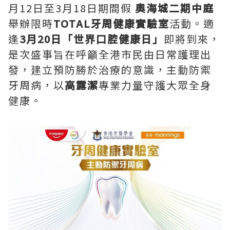
月12日至3月18日期間假
奧海城二期中庭
舉辦限時
TOTAL牙周健康實驗室
活動。適
逢
3月20日「世界口腔健康日」
即將到來，
是次盛事旨在呼籲全港市民由日常護理出
發，建立預防勝於治療的意識，主動防禦
牙周病，以
高露潔
專業力量守護大眾全身
健康。