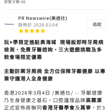
瀏覽次數:68
PR Newswire(美通社)
追蹤
發佈於 2026.03.04
玩
+學限定進駐奧海城 現場設
即時牙周病
檢測
、免費牙醫諮詢、三大遊戲挑戰及多
款會場限定優惠
主動防禦牙周病 全方位保障牙齦健康 以專
業守護港人全身健康
香港
2026年3月4日
/美通社/ -- 牙齦健康
乃全身健康之基石。口腔護理品牌
高露潔
正式宣佈將聯同
香港牙醫學會
及
萬寧
，於3