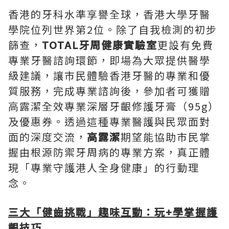
香港的牙科水準享譽全球，香港大學牙醫
學院位列世界第2位。除了自我檢測的初步
篩查，
TOTAL牙周健康實驗室
更設有免費
專業牙醫諮詢環節，即場為大眾提供醫學
級建議，讓市民體驗香港牙醫的專業和優
質服務，完成專業諮詢後，參加者可獲贈
高露潔全效專業深層牙齦修護牙膏（95g）
及優惠券。透過這種專業醫護與民眾面對
面的深度交流，
高露潔
期望能協助市民掌
握由根源防禦牙周病的專業方案，真正體
現「專業守護港人全身健康」的行動理
念。
三大「健齒挑戰」趣味互動：玩
+
學掌握護
齦技巧