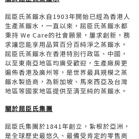
屈臣氏蒸餾水自1903年開始已經為香港人
生產蒸餾水，一直以來，屈臣氏蒸餾水都
秉持 We Care的社會願景，屢求創新，務
求讓您能享用品質百分百純淨之蒸餾水。
屈臣氏蒸餾水在
香港特別行政區
、中國，
以至東南亞地區均廣受歡迎，生產廠房更
遍佈香港及廣州等，是世界最具規模之蒸
餾水製造商，為新加坡、馬來西亞及
台灣
地區
等國家地區提供至清至純的蒸餾水。
關於屈臣氏集團
屈臣氏集團於1841年創立，紮根於亞洲，
是全球歷史最悠久、最備受肯定的零售商