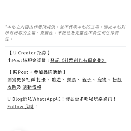
*本站之內容由作者所提供，並不代表本站的立場。因此本站對
所有博客的立場、真實性、準確性及完整性不負任何法律責
任。
【 U Creator 招募 】
出Post賺現金獎賞 l
登記《社群創作有價企劃》
【 睇Post + 參加品牌活動 】
瀏覽更多社群
打卡
丶
旅遊
丶
美食
丶
親子
丶
寵物
丶
扮靚
攻略
及
活動情報
U Blog開咗WhatsApp啦！發掘更多吃喝玩樂資訊！
Follow 我哋
！