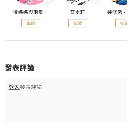
點滴
儍媽媽與兩隻小魔怪之家
艾米莉
追蹤
追蹤
追蹤
發表評論
登入
發表評論