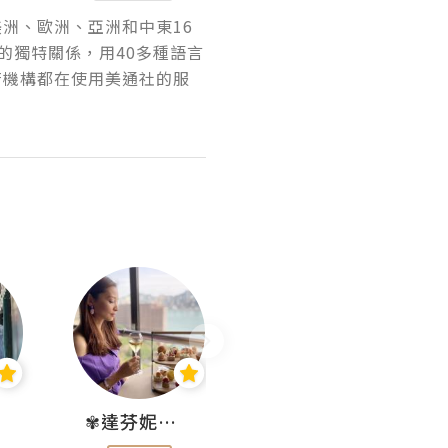
美洲、歐洲、亞洲和中東16
的獨特關係，用40多種語言
府機構都在使用美通社的服
✾達芬妮•愛孩子•愛生活✾
wendysugar享受生活gogogo