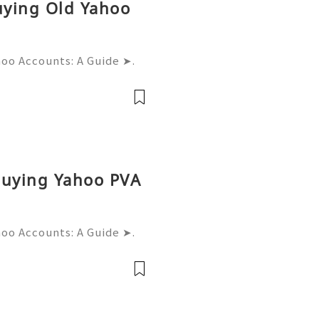
Buying Old Yahoo
hoo Accounts: A Guide ➤.
......➤.➤...........➤.➤ 🌿🍁🌿🍁➤.
....➤.➤..........➤.➤......
Buying Yahoo PVA
hoo Accounts: A Guide ➤.
......➤.➤...........➤.➤ 🌿🍁🌿🍁➤.
....➤.➤..........➤.➤......