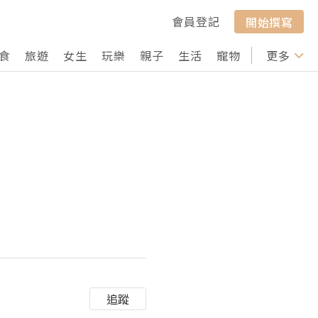
會員登記
開始撰寫
食
旅遊
女生
玩樂
親子
生活
寵物
行山
更多
打卡
追蹤