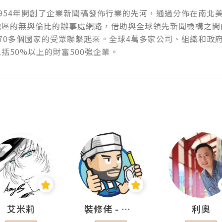
954年開創了企業新聞稿發佈行業的先河，通過分佈在南北
地區的無與倫比的辦事處網路，借助與全球領先新聞機構之間
70多個國家的受眾聯繫起來。全球4萬多家公司、組織和政
括50%以上的財富500強企業。
艾米莉
裝修佬 - 香港一站式網上裝修平台
利奧