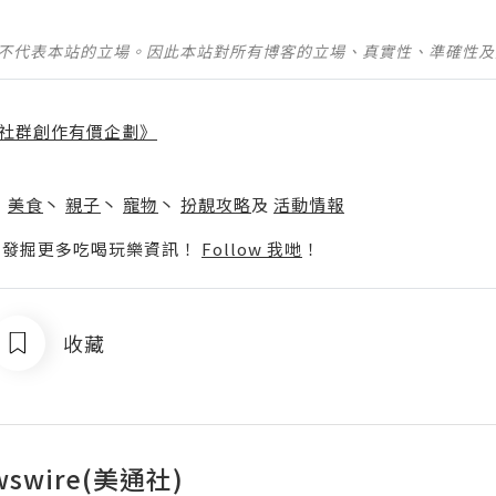
並不代表本站的立場。因此本站對所有博客的立場、真實性、準確性
社群創作有價企劃》
】
丶
美食
丶
親子
丶
寵物
丶
扮靚攻略
及
活動情報
p啦！發掘更多吃喝玩樂資訊！
Follow 我哋
！
收藏
wswire(美通社)