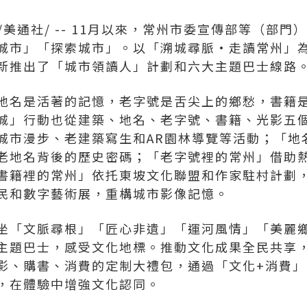
/美通社/ -- 11月以來，常州市委宣傳部等（部
城市」「探索城市」。以「溯城尋脈•走讀常州」
新推出了「城市領讀人」計劃和六大主題巴士線路
地名是活著的記憶，老字號是舌尖上的鄉愁，書籍
城」行動也從建築、地名、老字號、書籍、光影五
城市漫步、老建築寫生和AR園林導覽等活動；「地
老地名背後的歷史密碼；「老字號裡的常州」借助
書籍裡的常州」依托東坡文化聯盟和作家駐村計劃，
民和數字藝術展，重構城市影像記憶。
坐「文脈尋根」「匠心非遺」「運河風情」「美麗
主題巴士，感受文化地標。推動文化成果全民共享
影、購書、消費的定制大禮包，通過「文化+消費
，在體驗中增強文化認同。