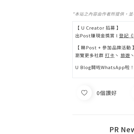
*本站之內容由作者所提供，
【 U Creator 招募 】
出Post賺現金獎賞 l
登記《
【 睇Post + 參加品牌活動 
瀏覽更多社群
打卡
丶
旅遊
U Blog開咗WhatsAp
0個讚好
PR Ne