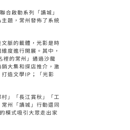
門）聯合啟動系列「讀城」
為主題，常州發佈了系統
。
是文脈的載體，光影是時
個維度進行開展。其中，
名裡的常州」通過沙龍
熱銷大集和探店推介，激
打造文學IP；「光影
鄉村」「長江賞秋」「工
，常州「讀城」行動還同
」的模式吸引大眾走出家