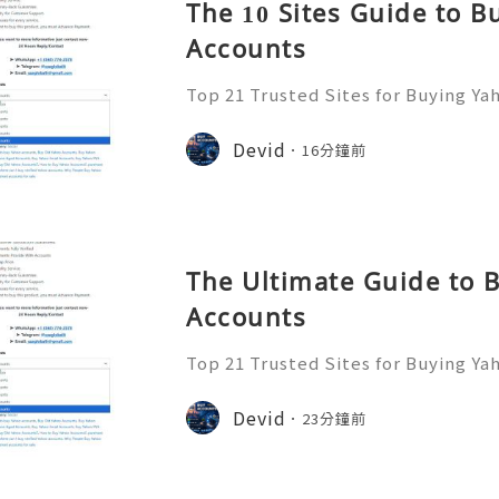
The 10 Sites Guide to 
Accounts
Top 21 Trusted Sites for Buying Ya
➤.........➤.➤..........➤.➤...........➤.➤.......
➤ Email: usaglobalit@gmail.com ➤.➤.....
Devid
16分鐘前
The Ultimate Guide to 
Accounts
Top 21 Trusted Sites for Buying Ya
➤.........➤.➤..........➤.➤...........➤.➤.......
➤ Email: usaglobalit@gmail.com ➤.➤.....
Devid
23分鐘前