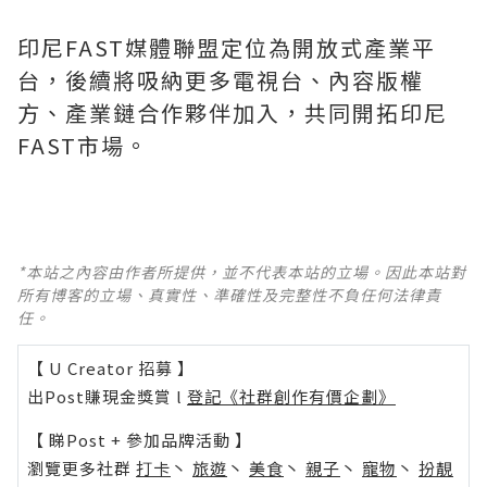
印尼FAST媒體聯盟定位為開放式產業平
台，後續將吸納更多電視台、內容版權
方、產業鏈合作夥伴加入，共同開拓印尼
FAST市場。
*本站之內容由作者所提供，並不代表本站的立場。因此本站對
所有博客的立場、真實性、準確性及完整性不負任何法律責
任。
【 U Creator 招募 】
出Post賺現金獎賞 l
登記《社群創作有價企劃》
【 睇Post + 參加品牌活動 】
瀏覽更多社群
打卡
丶
旅遊
丶
美食
丶
親子
丶
寵物
丶
扮靚