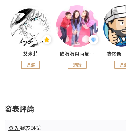
點滴
艾米莉
儍媽媽與兩隻小魔怪之家
追蹤
追蹤
追蹤
發表評論
登入
發表評論