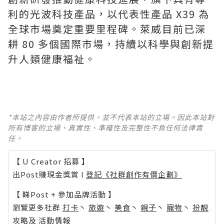
利的光波科技產品，以代表性產品 X39 為
全球市場奠定重要里程碑。萊威目前已深
耕 80 多個國際市場，持續以科學與創新提
升人類健康福祉。
*本站之內容由作者所提供，並不代表本站的立場。因此本站對
所有博客的立場、真實性、準確性及完整性不負任何法律責
任。
【 U Creator 招募 】
出Post賺現金獎賞 l
登記《社群創作有價企劃》
【 睇Post + 參加品牌活動 】
瀏覽更多社群
打卡
丶
旅遊
丶
美食
丶
親子
丶
寵物
丶
扮靚
攻略
及
活動情報