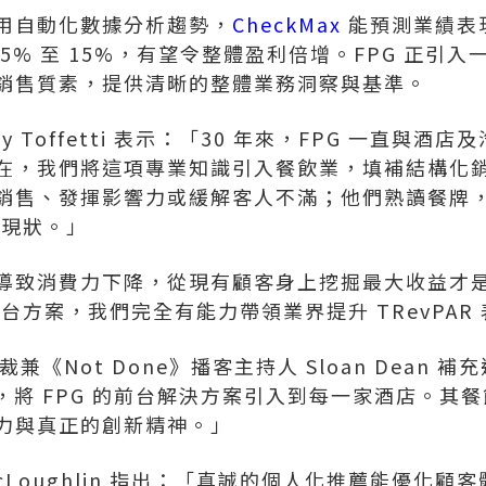
用自動化數據分析趨勢，
CheckMax
能預測業績表
5% 至 15%，有望令整體盈利倍增。FPG 正引
銷售質素，提供清晰的整體業務洞察與基準。
y Toffetti
表示：「30 年來，FPG 一直與酒店
在，我們將這項專業知識引入餐飲業，填補結構化
銷售、發揮影響力或緩解客人不滿；他們熟讀餐牌
這一現狀。」
導致消費力下降，從現有顧客身上挖掘最大收益才
的前台方案，我們完全有能力帶領業界提升 TRevPAR
政總裁兼《Not Done》播客主持人
Sloan Dean
補充
職期間，將 FPG 的前台解決方案引入到每一家酒店。
力與真正的創新精神。」
cLoughlin
指出：「真誠的個人化推薦能優化顧客