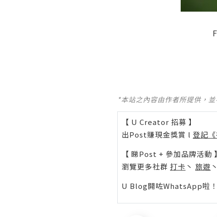
*本站之內容由作者所提供，
【 U Creator 招募 】
出Post賺現金獎賞 l
登記《
【 睇Post + 參加品牌活動 
瀏覽更多社群
打卡
丶
旅遊
U Blog開咗WhatsAp