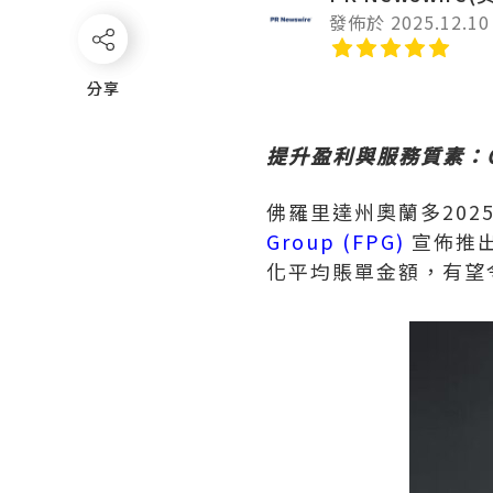
發佈於 2025.12.10
分享
分享
提升盈利與服務質素：C
佛羅里達州奧蘭多
202
Group (FPG)
宣佈推出
化平均賬單金額，有望