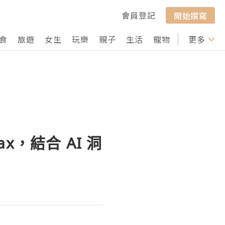
會員登記
開始撰寫
食
旅遊
女生
玩樂
親子
生活
寵物
行山
更多
打卡
kMax，結合 AI 洞