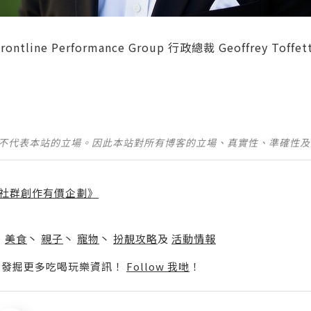
Frontline Performance Group 行政總裁 Geoffrey Toffett
並不代表本站的立場。因此本站對所有博客的立場、真實性、準確性
社群創作有價企劃》
】
丶
美食
丶
親子
丶
寵物
丶
扮靚攻略
及
活動情報
p啦！發掘更多吃喝玩樂資訊！
Follow 我哋
！