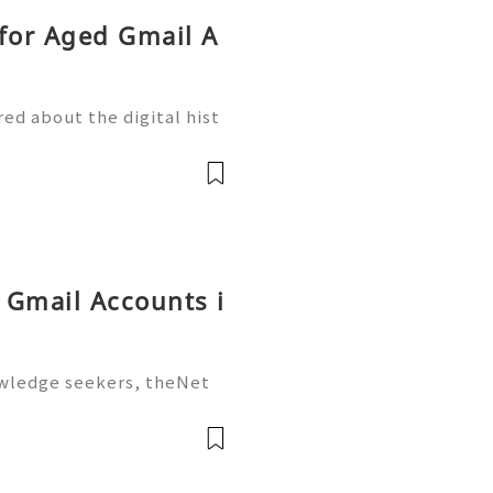
for Aged Gmail A
ed about the digital hist
 you created ten years ag
 than a forgotten inbox; i
g Gmail Accounts i
owledge seekers, theNet
stead of passively highlig
rks), you actively build a