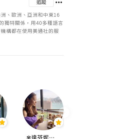
追蹤
美洲、歐洲、亞洲和中東16
的獨特關係，用40多種語言
府機構都在使用美通社的服
✾達芬妮•愛孩子•愛生活✾
wendysugar享受生活gogogo