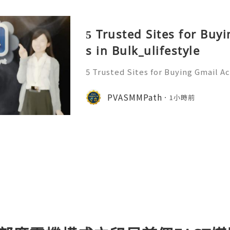
5 Trusted Sites for Buy
s in Bulk_ulifestyle
5 Trusted Sites for Buying Gmail A
ant to more information just con
ply/Contact ╰┈➤➤WhatsApp:+1 (
PVASMMPath
1小時前
gram: @Pvasmmpath Learn how ag