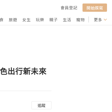
會員登記
開始撰寫
食
旅遊
女生
玩樂
親子
生活
寵物
行山
更多
打卡
綠色出行新未來
追蹤