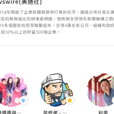
wswire(美通社)
954年開創了企業新聞稿發佈行業的先河，通過分佈在南北
地區的無與倫比的辦事處網路，借助與全球領先新聞機構之間
70多個國家的受眾聯繫起來。全球4萬多家公司、組織和政
括50%以上的財富500強企業。
儍媽媽與兩隻小魔怪之家
裝修佬 - 香港一站式網上裝修平台
利奧