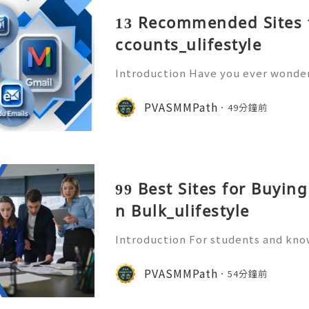
13 Recommended Sites 
ccounts_ulifestyle
Introduction Have you ever wonder
ory sitting inside an email account
o? An old Gmail account is far more
PVASMMPath
49分鐘前
t’s a repository of p
99 Best Sites for Buyin
n Bulk_ulifestyle
Introduction For students and kn
Share method is transformative. In
hting entire pages (which rarely wo
PVASMMPath
54分鐘前
"clip" of knowledge. T