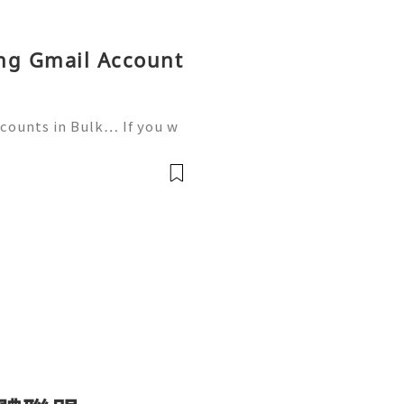
ing Gmail Account
ccounts in Bulk… If you w
tact now- ╰┈➤24 Hours Re
559) 300-8145 ╰┈➤➤Tele
ed a