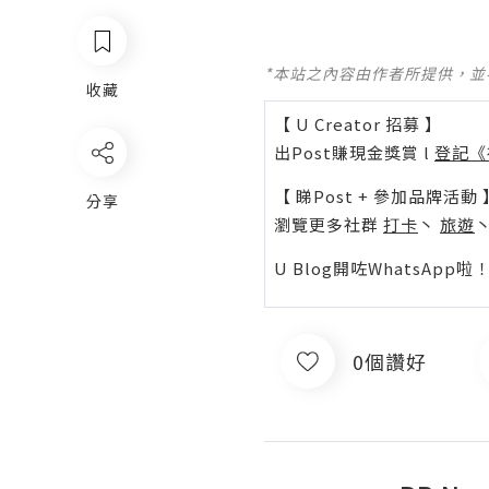
*本站之內容由作者所提供，
收藏
【 U Creator 招募 】
出Post賺現金獎賞 l
登記《
【 睇Post + 參加品牌活動 
分享
瀏覽更多社群
打卡
丶
旅遊
U Blog開咗WhatsAp
0個讚好