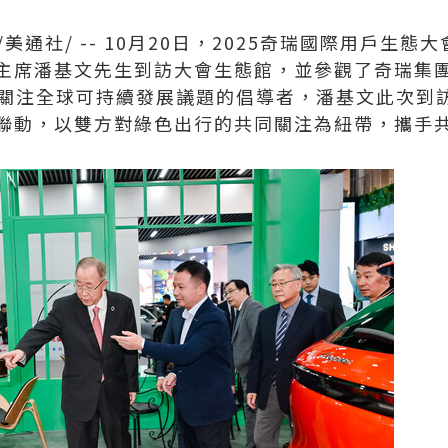
/美通社/ -- 10月20日，2025奇瑞國際用戶生
主席潘基文先生到訪大會生態館，並參觀了奇瑞集
期關注全球可持續發展議題的倡導者，潘基文此次到訪
聯動，以雙方對綠色出行的共同關注為紐帶，攜手