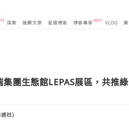
探索
推薦文章
星級博客
博客專享
VLOG
美
集團生態館LEPAS展區，共推
(美通社)