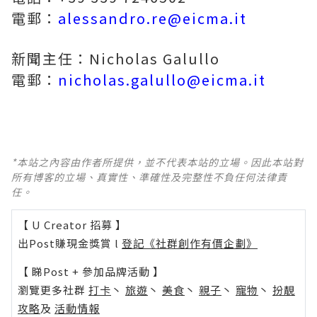
電郵：
alessandro.re@eicma.it
新聞主任：Nicholas Galullo
電郵：
nicholas.galullo@eicma.it
*本站之內容由作者所提供，並不代表本站的立場。因此本站對
所有博客的立場、真實性、準確性及完整性不負任何法律責
任。
【 U Creator 招募 】
出Post賺現金獎賞 l
登記《社群創作有價企劃》
【 睇Post + 參加品牌活動 】
瀏覽更多社群
打卡
丶
旅遊
丶
美食
丶
親子
丶
寵物
丶
扮靚
攻略
及
活動情報