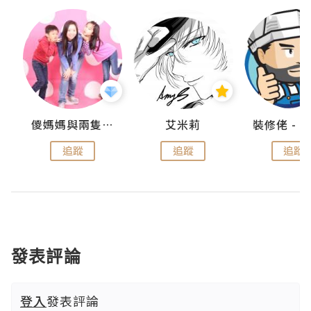
點滴
儍媽媽與兩隻小魔怪之家
艾米莉
追蹤
追蹤
追蹤
發表評論
登入
發表評論