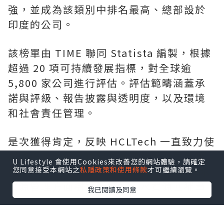
強，並成為該類別中排名最高、總部設於
印度的公司。
該榜單由 TIME 聯同 Statista 編製，根據
超過 20 項可持續發展指標，對全球逾
5,800 家公司進行評估。評估範疇涵蓋承
諾與評級、報告披露與透明度，以及環境
和社會責任管理。
是次獲得肯定，反映 HCLTech 一直致力使
業務與聯合國全球契約及可持續發展目標
U Lifestyle 會使用Cookies來改善您的網站體驗，請確定
接軌。在 2026 財政年度，HCLTech 在水
您同意接受本網站之
私隱政策和使用條款
才可繼續瀏覽。
資源管理方面樹立新標杆，水資源回補量
我已閱讀及同意
達耗水量的 51 倍；旗下所有自有設施亦繼
續維持「零廢物送往堆填區」白金級認證