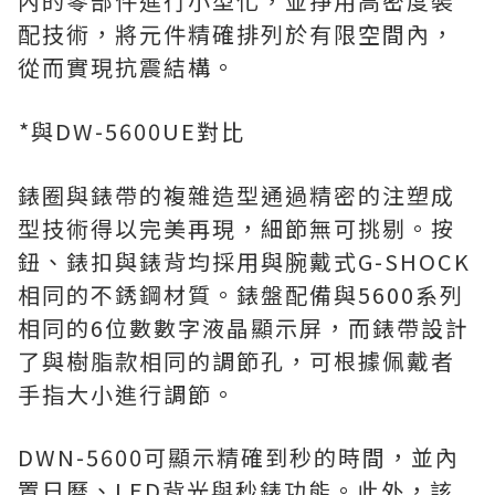
內的零部件進行小型化，並掙用高密度裝
配技術，將元件精確排列於有限空間內，
從而實現抗震結構。
*與DW-5600UE對比
錶圈與錶帶的複雜造型通過精密的注塑成
型技術得以完美再現，細節無可挑剔。按
鈕、錶扣與錶背均採用與腕戴式G-SHOCK
相同的不銹鋼材質。錶盤配備與5600系列
相同的6位數數字液晶顯示屏，而錶帶設計
了與樹脂款相同的調節孔，可根據佩戴者
手指大小進行調節。
DWN-5600可顯示精確到秒的時間，並內
置日曆、LED背光與秒錶功能。此外，該