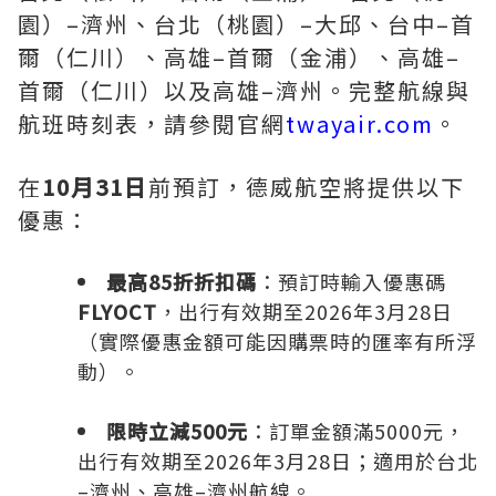
園）–濟州、台北（桃園）–大邱、台中–首
爾（仁川）、高雄–首爾（金浦）、高雄–
首爾（仁川）以及高雄–濟州。完整航線與
航班時刻表，請參閱官網
twayair.com
。
在
10月31日
前預訂，德威航空將提供以下
優惠：
最高85
折折扣碼
：預訂時輸入優惠碼
FLYOCT
，出行有效期至2026年3月28日
（實際優惠金額可能因購票時的匯率有所浮
動）。
限時立減500元
：訂單金額滿5000元，
出行有效期至2026年3月28日；適用於台北
–濟州、高雄–濟州航線。