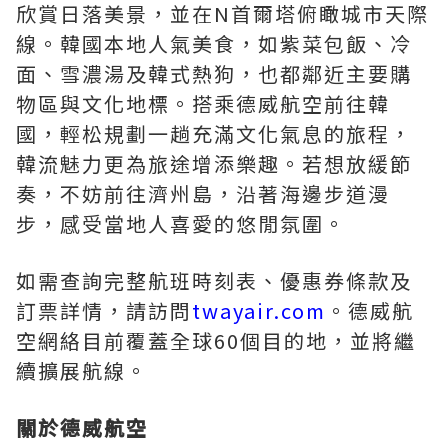
欣賞日落美景，並在N首爾塔俯瞰城市天際
線。韓國本地人氣美食，如紫菜包飯、冷
面、雪濃湯及韓式熱狗，也都鄰近主要購
物區與文化地標。搭乘德威航空前往韓
國，輕松規劃一趟充滿文化氣息的旅程，
韓流魅力更為旅途增添樂趣。若想放緩節
奏，不妨前往濟州島，沿著海邊步道漫
步，感受當地人喜愛的悠閒氛圍。
如需查詢完整航班時刻表、優惠券條款及
訂票詳情，請訪問
twayair.com
。德威航
空網絡目前覆蓋全球60個目的地，並將繼
續擴展航線。
關於德威航空