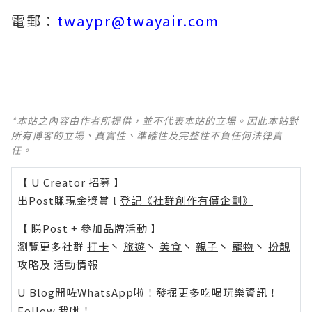
電郵：
twaypr@twayair.com
*本站之內容由作者所提供，並不代表本站的立場。因此本站對
所有博客的立場、真實性、準確性及完整性不負任何法律責
任。
【 U Creator 招募 】
出Post賺現金獎賞 l
登記《社群創作有價企劃》
【 睇Post + 參加品牌活動 】
瀏覽更多社群
打卡
丶
旅遊
丶
美食
丶
親子
丶
寵物
丶
扮靚
攻略
及
活動情報
U Blog開咗WhatsApp啦！發掘更多吃喝玩樂資訊！
Follow 我哋
！