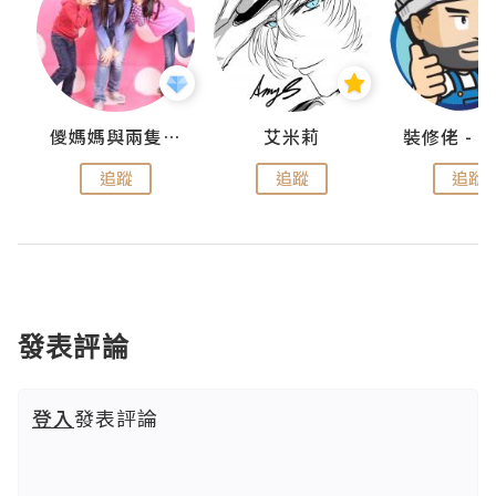
點滴
儍媽媽與兩隻小魔怪之家
艾米莉
追蹤
追蹤
追蹤
發表評論
登入
發表評論