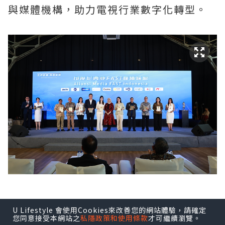
與媒體機構，助力電視行業數字化轉型。
U Lifestyle 會使用Cookies來改善您的網站體驗，請確定
印尼FAST媒體聯盟由Coolita與五洲傳播
您同意接受本網站之
私隱政策和使用條款
才可繼續瀏覽。