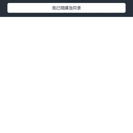
中心聯合發起，創始成員包括印尼頭部公
我已閱讀及同意
立及民營電視台：TVRI、Metro TV、
GARUDA TV、BTV、Jawa Pos
Multimedia和JAKTV；騰訊雲為聯盟技
術合作夥伴。
FAST模式融合傳統線性電視的觀看體驗與
互聯網傳輸技術，依托廣告實現流媒體播
放。全球範圍內，各大廣電機構正紛紛借
助FAST渠道擴大頻道覆蓋，向聯網電視用
戶輸送本土內容，並搭建全新數字化內容
分發體系。
全新成立的印尼FAST媒體聯盟，旨在協助
印尼廣電行業完成上述產業轉型。聯盟成