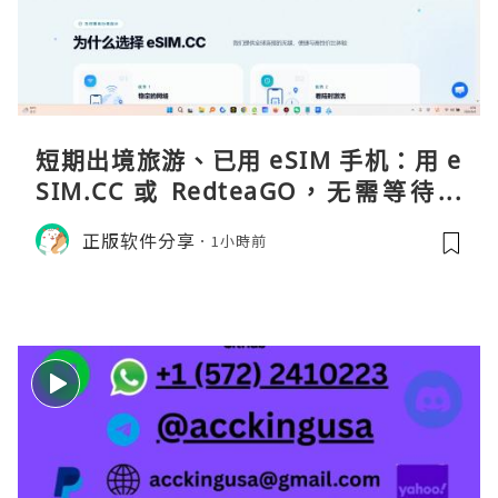
短期出境旅游、已用 eSIM 手机：用 e
SIM.CC 或 RedteaGO，无需等待收
货。需要“当地号码 + 通话短信”（如
正版软件分享
1小時前
打车、外卖、客户联络）：优先 Redt
eaGO（明确提供通话短信套餐）。长