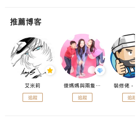
推薦博客
點滴
艾米莉
儍媽媽與兩隻小魔怪之家
追蹤
追蹤
追蹤