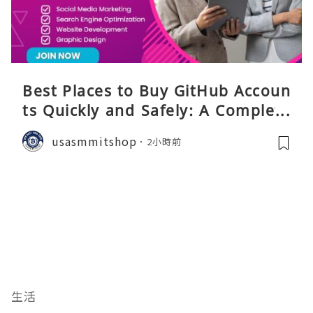
Best Places to Buy GitHub Accoun
ts Quickly and Safely: A Complete
Guide
usasmmitshop
2小時前
生活