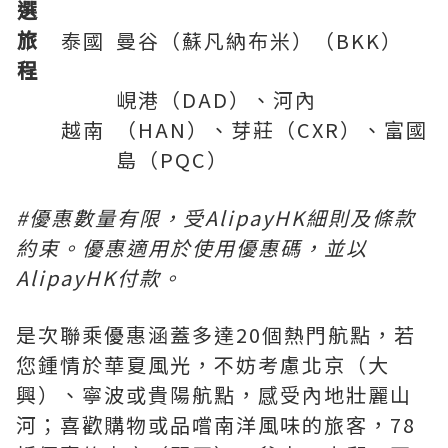
選
旅
泰國
曼谷（蘇凡納布米）（BKK）
程
峴港（DAD）、河內
越南
（HAN）、芽莊（CXR）、富國
島（PQC）
#
優惠數量有限，受
AlipayHK
細則及條款
約束。優惠適用於使用優惠碼，並以
AlipayHK
付款。
是次聯乘優惠涵蓋多達20個熱門航點，若
您鍾情於華夏風光，不妨考慮北京（大
興）、寧波或貴陽航點，感受內地壯麗山
河；喜歡購物或品嚐南洋風味的旅客，78