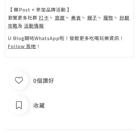
【 睇Post + 參加品牌活動 】
瀏覽更多社群
打卡
丶
旅遊
丶
美食
丶
親子
丶
寵物
丶
扮靚
攻略
及
活動情報
U Blog開咗WhatsApp啦！發掘更多吃喝玩樂資訊！
Follow 我哋
！
0個讚好
收藏