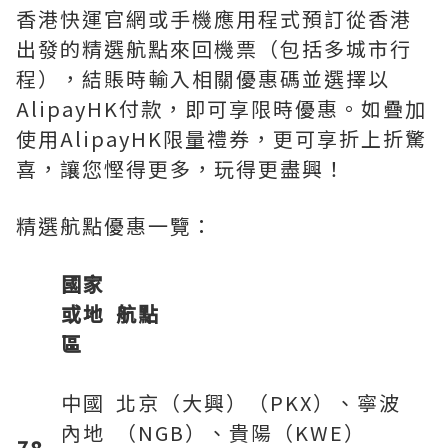
香港快運官網或手機應用程式預訂從香港
出發的精選航點來回機票（包括多城市行
程），結賬時輸入相關優惠碼並選擇以
AlipayHK付款，即可享
限時
優惠。如疊加
使用
AlipayHK限量禮券，更可享折上折驚
喜，讓您慳得更多，玩得更盡興！
精選航點優惠一覽：
國家
或地
航點
區
中國
北京（大興）（PKX）、寧波
內地
（NGB）、貴陽（KWE）
78