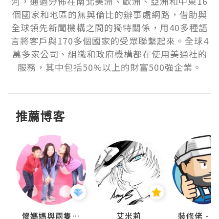
河，通過分佈在南北美洲、歐洲、亞洲和中東16
個國家和地區的無與倫比的辦事處網路，借助與
全球領先新聞機構之間的獨特關係，用40多種語
言將客戶與170多個國家的受眾聯繫起來。全球4
萬多家公司、組織和政府機構都在使用美通社的
服務，其中包括50%以上的財富500強企業。
推薦博客
點滴
儍媽媽與兩隻小魔怪之家
艾米莉