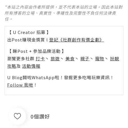
*本站之內容由作者所提供，並不代表本站的立場。因此本站對
所有博客的立場、真實性、準確性及完整性不負任何法律責
任。
【 U Creator 招募 】
出Post賺現金獎賞 l
登記《社群創作有價企劃》
【 睇Post + 參加品牌活動 】
瀏覽更多社群
打卡
丶
旅遊
丶
美食
丶
親子
丶
寵物
丶
扮靚
攻略
及
活動情報
U Blog開咗WhatsApp啦！發掘更多吃喝玩樂資訊！
Follow 我哋
！
0個讚好