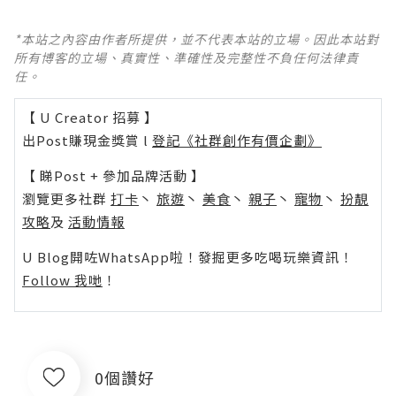
*本站之內容由作者所提供，並不代表本站的立場。因此本站對
所有博客的立場、真實性、準確性及完整性不負任何法律責
任。
【 U Creator 招募 】
出Post賺現金獎賞 l
登記《社群創作有價企劃》
【 睇Post + 參加品牌活動 】
瀏覽更多社群
打卡
丶
旅遊
丶
美食
丶
親子
丶
寵物
丶
扮靚
攻略
及
活動情報
U Blog開咗WhatsApp啦！發掘更多吃喝玩樂資訊！
Follow 我哋
！
0個讚好