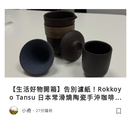
【生活好物開箱】告別濾紙！Rokkoy
o Tansu 日本常滑燒陶瓷手沖咖啡組
親身試用＆真實評價
小奇
27分鐘前