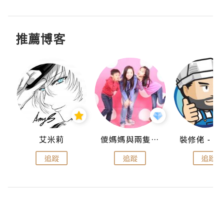
推薦博客
點滴
艾米莉
儍媽媽與兩隻小魔怪之家
追蹤
追蹤
追蹤