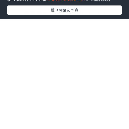
中心聯合發起，創始成員包括印尼頭部公
我已閱讀及同意
立及民營電視台：TVRI、Metro TV、
GARUDA TV、BTV、Jawa Pos
Multimedia和JAKTV；騰訊雲為聯盟技
術合作夥伴。
FAST模式融合傳統線性電視的觀看體驗與
互聯網傳輸技術，依托廣告實現流媒體播
放。全球範圍內，各大廣電機構正紛紛借
助FAST渠道擴大頻道覆蓋，向聯網電視用
戶輸送本土內容，並搭建全新數字化內容
分發體系。
全新成立的印尼FAST媒體聯盟，旨在協助
印尼廣電行業完成上述產業轉型。聯盟成