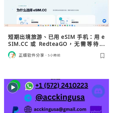
短期出境旅游、已用 eSIM 手机：用 e
SIM.CC 或 RedteaGO，无需等待收
货。需要“当地号码 + 通话短信”（如
正版软件分享
5小時前
打车、外卖、客户联络）：优先 Redt
eaGO（明确提供通话短信套餐）。长