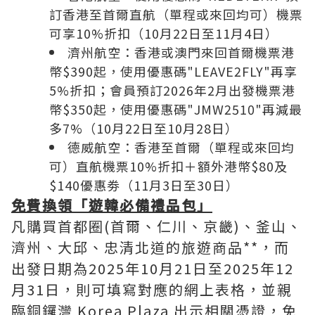
訂香港至首爾直航（單程或來回均可）機票
可享10%折扣（10月22日至11月4日）
濟州航空：香港或澳門來回首爾機票港
幣
$390
起，使用優惠碼"LEAVE2FLY"再享
5%
折扣；會員預訂2026年2月出發機票港
幣$350起，使用優惠碼"JMW2510"再減最
多7%（10月22日至10月28日）
德威航空：香港至首爾（單程或來回均
可）直航機票10%折扣＋額外港幣$80及
$140優惠劵
（11月3日至30日）
免費換領「遊韓必備禮品包」
凡購買首都圈(首爾、仁川、京畿)、釜山、
濟州、大邱、忠清北道的旅遊商品**，而
出發日期為2025年10月21日至2025年12
月31日，則可填寫對應的網上表格，並親
臨銅鑼灣 Korea Plaza 出示相關憑證，免