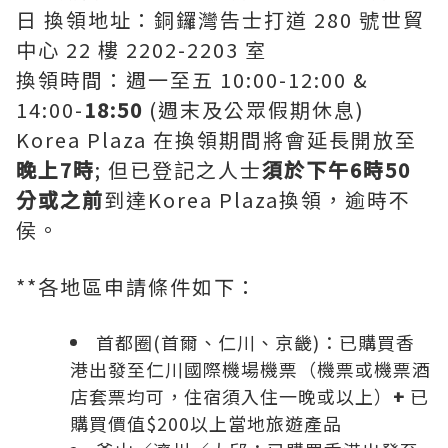
日 換領地址：銅鑼灣告士打道 280 號世貿
中心 22 樓 2202-2203 室
換領時間：週一至五 10:00-12:00 &
14:00-
18:50
(週末及公眾假期休息)
Korea Plaza 在換領期間將會延長開放至
晚上
7
時
; 但已登記之人士
須於下午
6
時
50
分或之前
到達Korea Plaza換領，逾時不
侯。
**各地區申請條件如下：
首都圈(首爾、仁川、京畿)：已購買香
港出發至仁川國際機場機票（機票或機票酒
店套票均可，住宿須入住一晚或以上）
+
已
購買價值$200以上當地旅遊產品