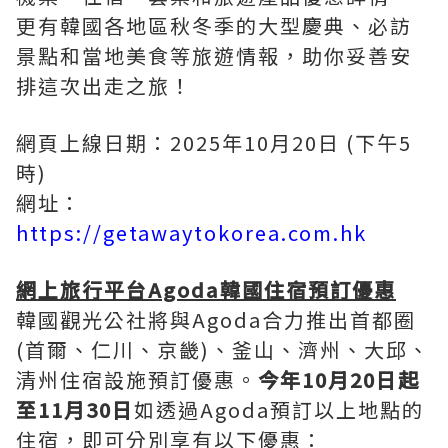
更有韓國各地區秋冬季的大型慶典、必訪
景點和當地美食等旅遊情報，助你妥善安
排這次出走之旅！
網頁上線日期：2025年10月20日
(下午5
時)
網址：
https://getawaytokorea.com.hk
網上旅行平台
Agoda
韓國住宿預訂
優惠
韓國觀光公社將與Agoda合力推出首都圈
(首爾、仁川、京畿)、釜山、濟州、大邱、
清州住宿設施預訂優惠。
今年
10
月
20
日起
至
11
月
30
日
如透過Agoda預訂以上地點的
住宿，即可分別享有以下優惠：