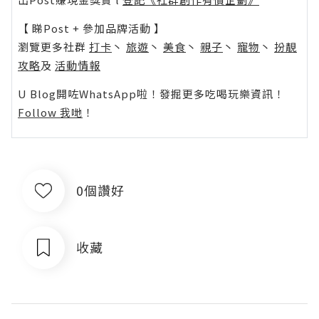
【 睇Post + 參加品牌活動 】
瀏覽更多社群
打卡
丶
旅遊
丶
美食
丶
親子
丶
寵物
丶
扮靚
攻略
及
活動情報
U Blog開咗WhatsApp啦！發掘更多吃喝玩樂資訊！
Follow 我哋
！
0個讚好
收藏