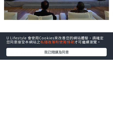
U Lifestyle 會使用Cookies來改善您的網站體驗，請確定
印尼FAST媒體聯盟由Coolita與五洲傳播
您同意接受本網站之
私隱政策和使用條款
才可繼續瀏覽。
中心聯合發起，創始成員包括印尼頭部公
我已閱讀及同意
立及民營電視台：TVRI、Metro TV、
GARUDA TV、BTV、Jawa Pos
Multimedia和JAKTV；騰訊雲為聯盟技
術合作夥伴。
FAST模式融合傳統線性電視的觀看體驗與
互聯網傳輸技術，依托廣告實現流媒體播
放。全球範圍內，各大廣電機構正紛紛借