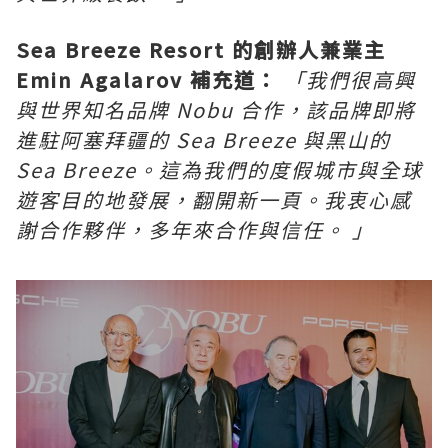
Sea Breeze Resort
的創辦人兼業主
Emin Agalarov
補充道：
「我們很高興
與世界知名品牌
Nobu
合作，該品牌即將
進駐阿塞拜疆的
Sea Breeze
與黑山的
Sea Breeze
。這為我們的度假城市與全球
遊客目的地發展，翻開新一頁。我衷心感
謝合作夥伴，多年來合作與信任。
」