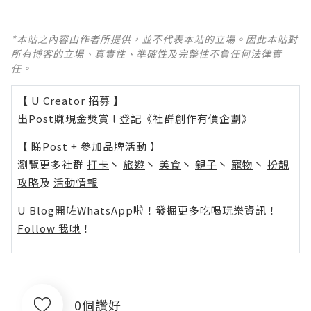
*本站之內容由作者所提供，並不代表本站的立場。因此本站對
所有博客的立場、真實性、準確性及完整性不負任何法律責
任。
【 U Creator 招募 】
出Post賺現金獎賞 l
登記《社群創作有價企劃》
【 睇Post + 參加品牌活動 】
瀏覽更多社群
打卡
丶
旅遊
丶
美食
丶
親子
丶
寵物
丶
扮靚
攻略
及
活動情報
U Blog開咗WhatsApp啦！發掘更多吃喝玩樂資訊！
Follow 我哋
！
0個讚好