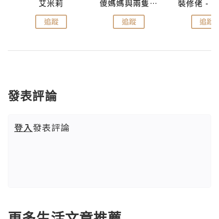
點滴
艾米莉
儍媽媽與兩隻小魔怪之家
追蹤
追蹤
追蹤
發表評論
登入
發表評論
更多生活文章推薦