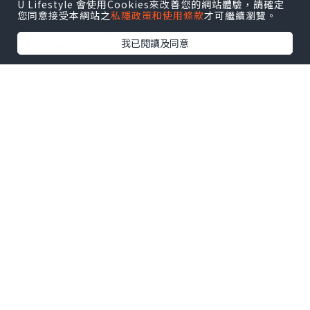
U Lifestyle 會使用Cookies來改善您的網站體驗，請確定
支與交叉方向，同時覆蓋生成式大模型推
您同意接受本網站之
私隱政策和使用條款
才可繼續瀏覽。
理、計算機視覺、人機交互、量子信息等
我已閱讀及同意
前沿熱點。
多位國際頂尖科學家將領銜主講基礎科學
報告、前沿科學獎報告，分享各領域最新
突破性成果，推動多學科協同創新。
大會期間還將舉辦豐富多元的活動，包括
高水平學術交流、青年學者交流活動以及
文化與科學交流項目。
高端學術對話將舉辦
「
數學之夜
」
「
物理
之夜
」
「
工程之夜
」
專場，匯聚菲爾茲
獎、圖靈獎等頂級學者，共探學科前沿趨