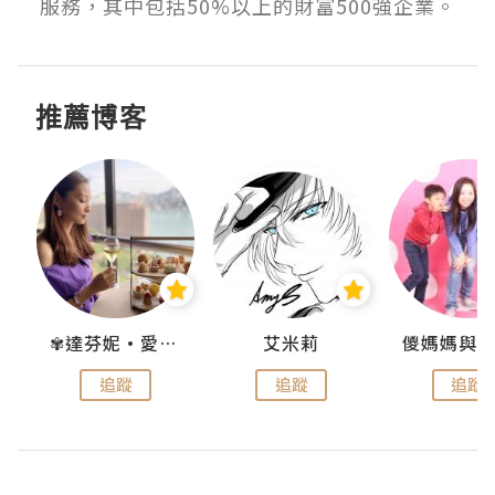
服務，其中包括50%以上的財富500強企業。
推薦博客
點滴
✾達芬妮•愛孩子•愛生活✾
艾米莉
追蹤
追蹤
追蹤