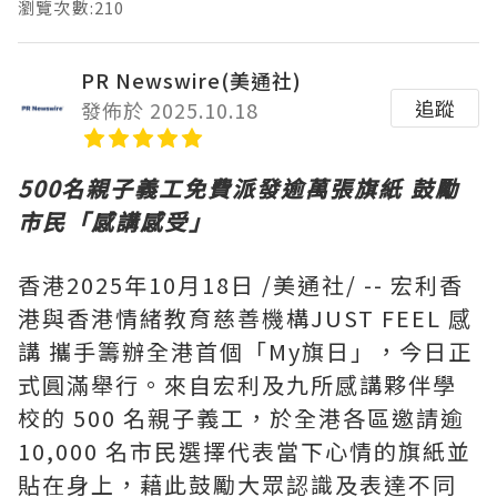
瀏覽次數:210
PR Newswire(美通社)
追蹤
發佈於 2025.10.18
500
名
親子義工免費派發逾萬張旗紙 鼓勵
市民「感講感受」
香港
2025年10月18日
/美通社/ -- 宏利香
港與香港情緒教育慈善機構JUST FEEL 感
講 攜手籌辦全港首個「My旗日」，今日正
式圓滿舉行。來自宏利及九所感講夥伴學
校的 500 名親子義工，於全港各區邀請逾
10,000 名市民選擇代表當下心情的旗紙並
貼在身上，藉此鼓勵大眾認識及表達不同