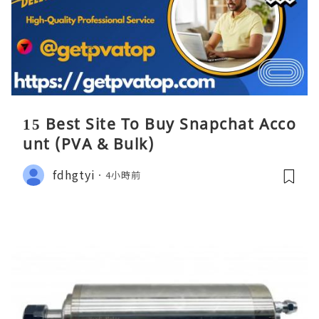
15 Best Site To Buy Snapchat Acco
unt (PVA & Bulk)
fdhgtyi
4小時前