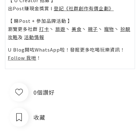
【 U Creator 招募 】
出Post賺現金獎賞 l
登記《社群創作有價企劃》
【 睇Post + 參加品牌活動 】
瀏覽更多社群
打卡
丶
旅遊
丶
美食
丶
親子
丶
寵物
丶
扮靚
攻略
及
活動情報
U Blog開咗WhatsApp啦！發掘更多吃喝玩樂資訊！
Follow 我哋
！
0個讚好
收藏