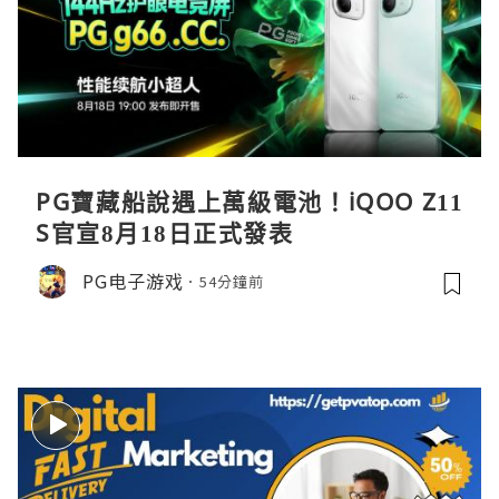
PG寶藏船說遇上萬級電池！iQOO Z11
S官宣8月18日正式發表
PG电子游戏
54分鐘前