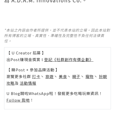
為 A.D.A.M. Innovations Co.。
*本站之內容由作者所提供，並不代表本站的立場。因此本站對
所有博客的立場、真實性、準確性及完整性不負任何法律責
任。
【 U Creator 招募 】
出Post賺現金獎賞 l
登記《社群創作有價企劃》
【 睇Post + 參加品牌活動 】
瀏覽更多社群
打卡
丶
旅遊
丶
美食
丶
親子
丶
寵物
丶
扮靚
攻略
及
活動情報
U Blog開咗WhatsApp啦！發掘更多吃喝玩樂資訊！
Follow 我哋
！