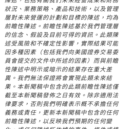
狀況、業務策略、產品和技術，以及管理
層對未來營運的計劃和目標的陳述，均為
前瞻性陳述。前瞻性陳述基於我們管理層
的信念、假設及目前可得的資訊。此類陳
述受風險和不確定性影響，實際結果可能
因多種因素（包括我們向美國證券交易委
員會提交的文件中所述的因素）而與前瞻
性陳述中明示或暗示的結果存在重大差
異。我們無法保證將會實現此類未來結
果。本新聞稿中包含的此類前瞻性陳述僅
截至本新聞稿發佈之日有效。除非適用法
律要求，否則我們明確表示概不承擔任何
義務或責任，更新本新聞稿中包含的任何
前瞻性陳述，以反映我們預期的任何變