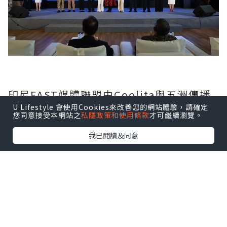
印尼FAST媒體聯盟由Coolita與五洲傳播
U Lifestyle 會使用Cookies來改善您的網站體驗，請確定
中心聯合發起，創始成員包括印尼頭部公
您同意接受本網站之
私隱政策和使用條款
才可繼續瀏覽。
立及民營電視台：TVRI、Metro TV、
我已閱讀及同意
GARUDA TV、BTV、Jawa Pos
Multimedia和JAKTV；騰訊雲為聯盟技
術合作夥伴。
FAST模式融合傳統線性電視的觀看體驗與
互聯網傳輸技術，依托廣告實現流媒體播