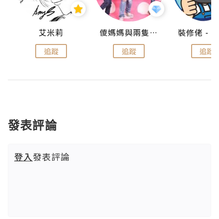
點滴
艾米莉
儍媽媽與兩隻小魔怪之家
追蹤
追蹤
追蹤
發表評論
登入
發表評論