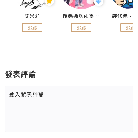
點滴
艾米莉
儍媽媽與兩隻小魔怪之家
追蹤
追蹤
追蹤
發表評論
登入
發表評論