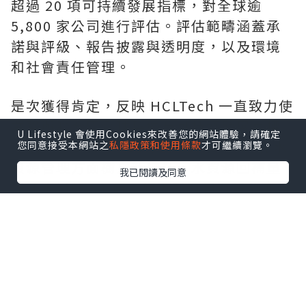
超過 20 項可持續發展指標，對全球逾
5,800 家公司進行評估。評估範疇涵蓋承
諾與評級、報告披露與透明度，以及環境
和社會責任管理。
是次獲得肯定，反映 HCLTech 一直致力使
業務與聯合國全球契約及可持續發展目標
U Lifestyle 會使用Cookies來改善您的網站體驗，請確定
接軌。在 2026 財政年度，HCLTech 在水
您同意接受本網站之
私隱政策和使用條款
才可繼續瀏覽。
資源管理方面樹立新標杆，水資源回補量
我已閱讀及同意
達耗水量的 51 倍；旗下所有自有設施亦繼
續維持「零廢物送往堆填區」白金級認證
資格。HCLTech 提前 4 年達成經 SBTi 驗
證的 2030 年減排目標，進一步加快邁向淨
零排放。