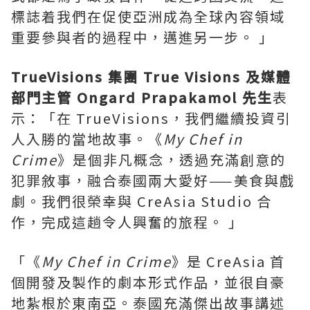
標誌着我們在促使亞洲成為全球內容領域
重要參與者的過程中，邁進另一步。 」
TrueVisions 集團 True Visions 及媒體
部門主管 Ongard Prapakamol 先生
表
示：「在 TrueVisions，我們繼續投資引
人入勝的當地故事。《
My Chef in
Crime
》是個非凡概念，透過充滿創意的
犯罪敘事，融合泰國兩大愛好——美食與戲
劇。我們很榮幸與 CreAsia Studio 合
作，完成這趟令人興奮的旅程。 」
「《
My Chef in Crime
》是 CreAsia 首
個開發及製作的劇本形式作品，並很自豪
地紮根於東南亞。泰國充滿傑出故事講述