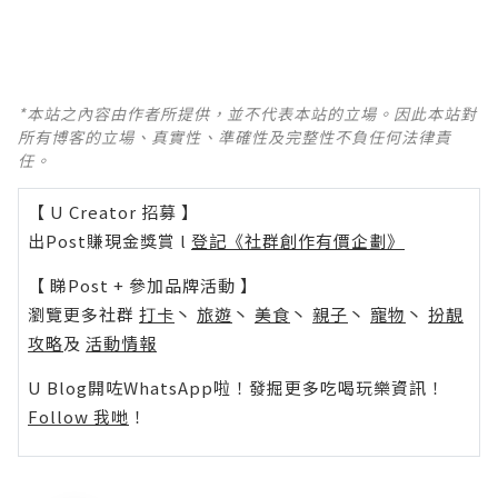
*本站之內容由作者所提供，並不代表本站的立場。因此本站對
所有博客的立場、真實性、準確性及完整性不負任何法律責
任。
【 U Creator 招募 】
出Post賺現金獎賞 l
登記《社群創作有價企劃》
【 睇Post + 參加品牌活動 】
瀏覽更多社群
打卡
丶
旅遊
丶
美食
丶
親子
丶
寵物
丶
扮靚
攻略
及
活動情報
U Blog開咗WhatsApp啦！發掘更多吃喝玩樂資訊！
Follow 我哋
！