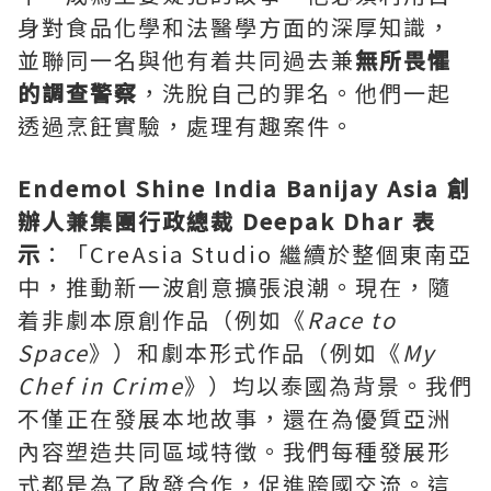
身對食品化學和法醫學方面的深厚知識，
並聯同一名與他有着共同過去兼
無所畏懼
的調查警察
，洗脫自己的罪名。他們一起
透過烹飪實驗，處理有趣案件。
Endemol Shine India Banijay Asia 創
辦人兼集團行政總裁
Deepak Dhar
表
示
：「CreAsia Studio 繼續於整個東南亞
中，推動新一波創意擴張浪潮。現在，隨
着非劇本原創作品（例如《
Race to
Space
》）和劇本形式作品（例如《
My
Chef in Crime
》）均以泰國為背景。我們
不僅正在發展本地故事，還在為優質亞洲
內容塑造共同區域特徵。我們每種發展形
式都是為了啟發合作，促進跨國交流。這