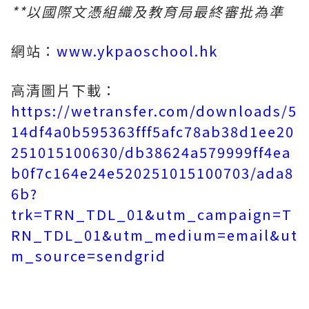
**
以國際文憑組織
及
教育局最終審批為準
網站：
www.ykpaoschool.hk
高清圖片下載：
https://wetransfer.com/downloads/5
14df4a0b595363fff5afc78ab38d1ee20
251015100630/db38624a579999ff4ea
b0f7c164e24e520251015100703/ada8
6b?
trk=TRN_TDL_01&utm_campaign=T
RN_TDL_01&utm_medium=email&ut
m_source=sendgrid