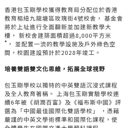
香港包玉剛學校獲得教育局分配位於香港
教育樞紐九龍塘區玫瑰街4號校舍， 基金會
將於上址進行全面翻新並加建新教學大
樓， 新校舍建築面積超過8,000平方米
*
， 並配置一流的教學設施及戶外綠色空
間，校園建設預計於2028年竣工。
培養雙語雙文化思維，拓展全球視野
包玉剛學校以獨特的中英雙語沉浸式課程
及全人教育著稱。 上海包玉剛實驗學校
連
續
6年被《胡潤百富》及《福布斯中國》評
選為「中國最佳國際化雙語學校」 ，憑藉
嚴謹的中英文學術標準和國際化課程，使
全體學生在國際文憑大學預科課程