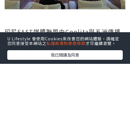
印尼FAST媒體聯盟由Coolita與五洲傳播
U Lifestyle 會使用Cookies來改善您的網站體驗，請確定
中心聯合發起，創始成員包括印尼頭部公
您同意接受本網站之
私隱政策和使用條款
才可繼續瀏覽。
立及民營電視台：TVRI、Metro TV、
我已閱讀及同意
GARUDA TV、BTV、Jawa Pos
Multimedia和JAKTV；騰訊雲為聯盟技
術合作夥伴。
FAST模式融合傳統線性電視的觀看體驗與
互聯網傳輸技術，依托廣告實現流媒體播
放。全球範圍內，各大廣電機構正紛紛借
助FAST渠道擴大頻道覆蓋，向聯網電視用
戶輸送本土內容，並搭建全新數字化內容