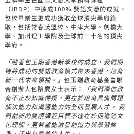
（IBDP）中達成100% 雙語文憑的成就。
包校畢業生更成功獲取全球頂尖學府錄
取，包括常春藤盟校、牛津大學、劍橋大
學、加州理工學院及全球前三十名的頂尖
學府。
「隨著包玉剛香港新學校的成立，我們期
待將成功的雙語教育模式帶來香港，培育
新一代
未來領袖
。」
包玉剛教育基金會聯
合創辦人包陪慶女士表示：
「我們深信教
育不止於知識傳授，更在於培育具備
問題
解決能力和溝通能力
的全面發展人才。
我
們創新的雙語課程目標不僅在於促進跨文
化理解，更希望能激發創造力與學習樂
趣，活出有意義的人生。」