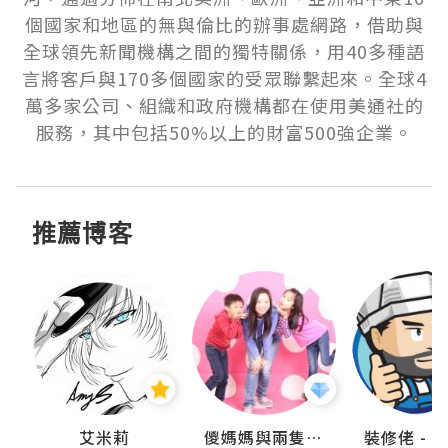
個國家和地區的無與倫比的辦事處網路，借助與
全球領先新聞機構之間的獨特關係，用40多種語
言將客戶與170多個國家的受眾聯繫起來。全球4
萬多家公司、組織和政府機構都在使用美通社的
服務，其中包括50%以上的財富500強企業。
推薦博客
點滴
艾米莉
儍媽媽與兩隻小魔怪之家