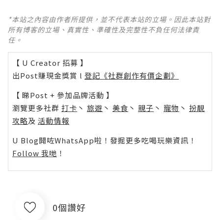
*本站之內容由作者所提供，並不代表本站的立場。因此本站對
所有博客的立場、真實性、準確性及完整性不負任何法律責
任。
【 U Creator 招募 】
出Post賺現金獎賞 l
登記《社群創作有價企劃》
【 睇Post + 參加品牌活動 】
瀏覽更多社群
打卡
丶
旅遊
丶
美食
丶
親子
丶
寵物
丶
扮靚
攻略
及
活動情報
U Blog開咗WhatsApp啦！發掘更多吃喝玩樂資訊！
Follow 我哋
！
0個讚好