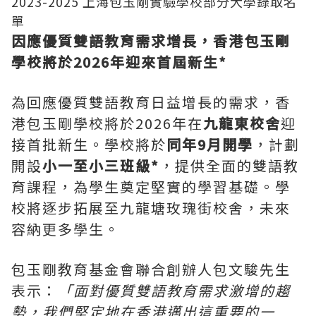
2023-2025 上海包玉剛實驗學校部分大學錄取名
單
因應優質雙語教育需求增長，香港包玉剛
學校將於
2026
年迎來首屆新生
*
為回應優質雙語教育日益增長的需求，香
港包玉剛學校將於2026年在
九龍東校舍
迎
接首批新生。學校將於
同年
9
月開學
，計劃
開設
小一至小三班級
*
，提供全面的雙語教
育課程，為學生奠定堅實的學習基礎。學
校將逐步拓展至九龍塘玫瑰街校舍，未來
容納更多學生。
包玉剛教育基金會聯合創辦人包文駿先生
表示：
「面對優質雙語教育需求激增的趨
勢，我們堅定地在香港邁出這重要的一