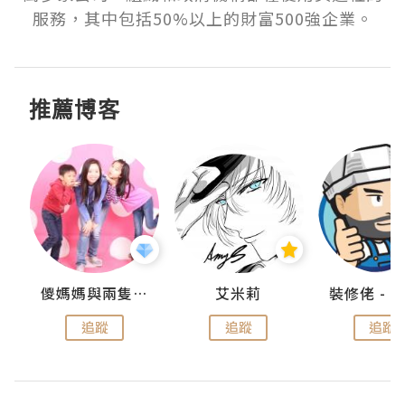
服務，其中包括50%以上的財富500強企業。
推薦博客
點滴
儍媽媽與兩隻小魔怪之家
艾米莉
追蹤
追蹤
追蹤