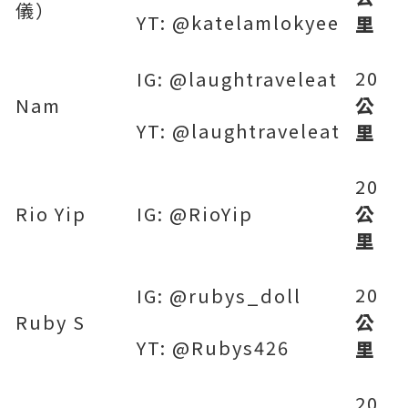
儀）
YT: @katelamlokyee
里
20
IG: @laughtraveleat
Nam
公
YT: @laughtraveleat
里
20
Rio Yip
IG: @RioYip
公
里
20
IG: @rubys_doll
Ruby S
公
YT: @Rubys426
里
20