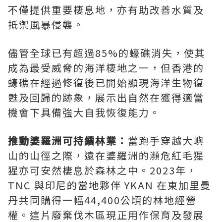
不僅提供重要棲息地，亦有助改善水質及
抵禦風暴侵襲。
儘管全球已有超過85%的蠔礁消失，使其
成為最受威脅的海洋棲地之一，但香港的
蠔礁在經過修復後已開始顯現海洋生物復
甦及回歸的跡象，展示出自然在獲得適當
機會下具備強大自我恢復能力。
推動婆羅洲可持續林業：
當跑手穿越大嶼
山的山徑之際，遠在婆羅洲的瀕危紅毛猩
猩亦可安然棲息於森林之中。2023年，
TNC 與印尼的當地夥伴 YKAN 在東加里曼
丹共同購得一幅44,400公頃的林地經營
權。這片廢棄伐木區現正用作保育及發展