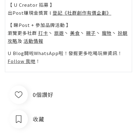
【 U Creator 招募 】
出Post賺現金獎賞 l
登記《社群創作有價企劃》
【 睇Post + 參加品牌活動 】
瀏覽更多社群
打卡
丶
旅遊
丶
美食
丶
親子
丶
寵物
丶
扮靚
攻略
及
活動情報
U Blog開咗WhatsApp啦！發掘更多吃喝玩樂資訊！
Follow 我哋
！
0個讚好
收藏