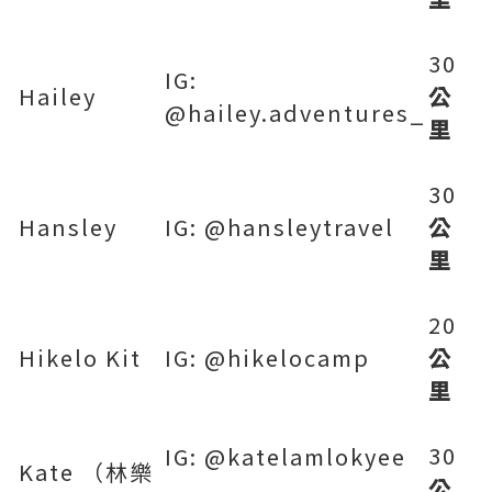
30
IG:
Hailey
公
@hailey.adventures_
里
30
Hansley
IG: @hansleytravel
公
里
20
Hikelo Kit
IG: @hikelocamp
公
里
30
IG: @katelamlokyee
Kate （林樂
公