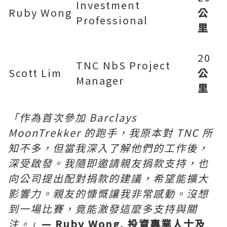
Investment
Ruby Wong
公
Professional
里
20
TNC NbS Project
Scott Lim
公
Manager
里
「作為首次參加 Barclays
MoonTrekker
的跑手，我原本對 TNC
所
知不多，但當我深入了解他們的工作後，
深受啟發。我隨即邀請親友捐款支持，也
向公司提出配對捐款的建議，希望能擴大
影響力。親友的慷慨讓我非常感動。沒想
到一場比賽，竟能激發這麼多支持與關
注。」
—
Ruby Wong
,
投資專業人士及