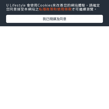
業務與聯合國全球契約及可持續發展目標
U Lifestyle 會使用Cookies來改善您的網站體驗，請確定
接軌。在 2026 財政年度，HCLTech 在水
您同意接受本網站之
私隱政策和使用條款
才可繼續瀏覽。
資源管理方面樹立新標杆，水資源回補量
我已閱讀及同意
達耗水量的 51 倍；旗下所有自有設施亦繼
續維持「零廢物送往堆填區」白金級認證
資格。HCLTech 提前 4 年達成經 SBTi 驗
證的 2030 年減排目標，進一步加快邁向淨
零排放。
HCLTech 全球可持續發展主管 Vipul
Arora 表示：「連續兩年獲 TIME 肯定，
反映我們在將可持續發展進一步融入核心
業務，以及朝著 2040 年淨零排放目標邁進
方面取得的進展。我們將繼續透過創新、
夥伴合作和負責任的實踐擴大正面影響，