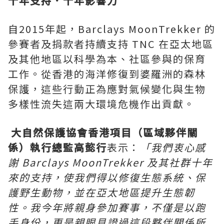
十年支持．十年影響力
自2015年起，Barclays MoonTrekker 的
參賽者及捐款者持續支持 TNC 在亞太地區
及其他地區以科學為本、社區參與的保育
工作。從香港的海洋修復到婆羅洲的森林
保護，這些行動正為應對氣候變化與生物
多樣性流失這兩大環境危機作出貢獻。
大自然保護協會香港項目（區域夥伴關
係）執行總監高㦤行
表示：
「我們衷心感
謝
Barclays MoonTrekker
及其社群十年
來的支持，使我們得以修復生態系統、保
護野生動物，並在亞太地區提升生態韌
性。我今年將親身參加賽事，不僅是以跑
手身份，更是親眼見證過這段夥伴關係所