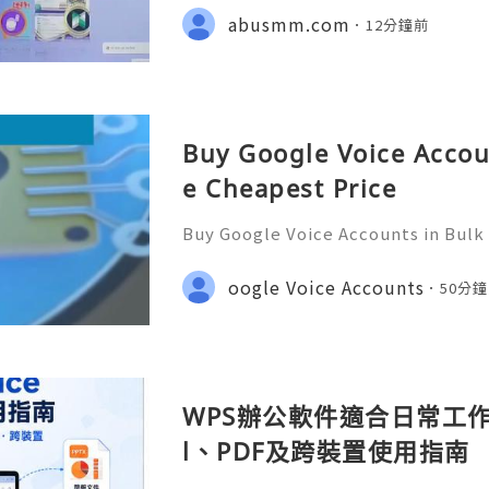
ebook Page : Abusmm 💥🔆🔆🔆 Signa
abusmm.com
12分鐘前
Buy Google Voice Accou
e Cheapest Price
Buy Google Voice Accounts in Bulk
Need Assistance? We’re Here 24/7
gmail.com 💎 WhatsApp: +1(772)563
oogle Voice Accounts
50分
marketit 🎮 discord: usamarketit 
WPS辦公軟件適合日常工作嗎
l、PDF及跨裝置使用指南