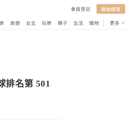
會員登記
開始撰寫
食
旅遊
女生
玩樂
親子
生活
寵物
行山
更多
打卡
球排名第 501