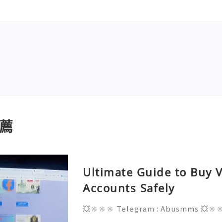
薦
Ultimate Guide to Buy V
Accounts Safely
💥🔆🔆🔆 Telegram : Abusmms 💥🔆
3-8937 💥🔆🔆🔆 Email : abusmmte