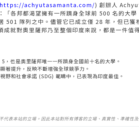
https://achyutasamanta.com/
) 創辦人
Achyu
「各邦都渴望擁有一所躋身全球前 500 名的大學。
501 隊列之中。儘管它已成立僅 28 年，但已獲視為 
2 年。這項成就對奧里薩邦乃至整個印度來說，都是一件
 5，也是奧里薩邦唯一一所躋身全國前十名的大學。
年顯著提升，反映不斷增強全球競爭力。
視野和社會承諾 (SDG) 範疇中，已表現為印度最佳。
並不代表本站的立場。因此本站對所有博客的立場、真實性、準確性