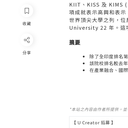
KIIT、KISS 及 KIMS (
項成就表示高興和表示：
世界頂尖大學之列，位居 
收藏
University 2
摘要
分享
除了全印度排名第
該院校排名較去
在產業融合、國際
*本站之內容由作者所提供，
【 U Creator 招募 】