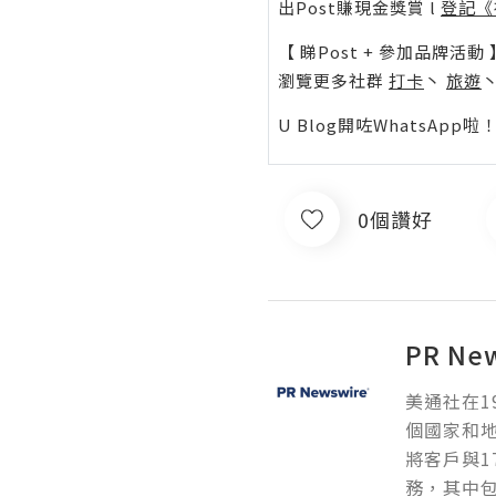
出Post賺現金獎賞 l
登記《
【 睇Post + 參加品牌活動 
瀏覽更多社群
打卡
丶
旅遊
U Blog開咗WhatsAp
0個讚好
PR Ne
美通社在1
個國家和
將客戶與1
務，其中包