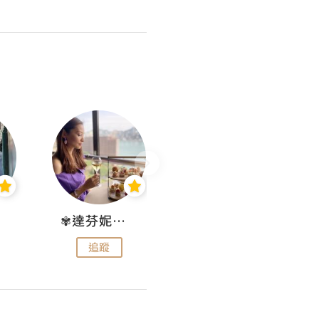
✾達芬妮•愛孩子•愛生活✾
wendysugar享受生活gogogo
追蹤
追蹤