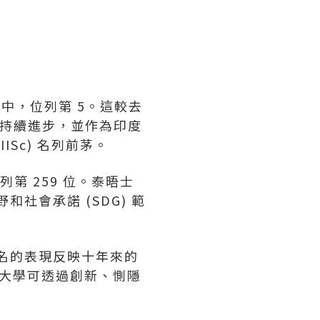
所院校中，位列第 5。這較去
中持續進步，並作為印度
Sc) 名列前茅。
第 259 位。泰晤士
社會承諾 (SDG) 範
排名的表現反映十年來的
大學可透過創新、惻隱