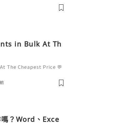
l : +1 (682) 474-9468
nts in Bulk At Th
 At The Cheapest Price 💬
! 📧 Email: usamarketit@
-8300 🚀 Telegram: @usa
鐘前
✅
？Word、Exce