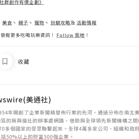
社群創作有價企劃》
】
丶
美食
丶
親子
丶
寵物
丶
扮靚攻略
及
活動情報
p啦！發掘更多吃喝玩樂資訊！
Follow 我哋
！
收藏
wswire(美通社)
954年開創了企業新聞稿發佈行業的先河，通過分佈在南北
地區的無與倫比的辦事處網路，借助與全球領先新聞機構之間
70多個國家的受眾聯繫起來。全球4萬多家公司、組織和政
括50%以上的財富500強企業。