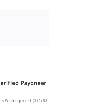
erified Payoneer
🔆Whatsapp : +1 (312) 53
am@gmail.com 💥🔆🔆🔆Fac