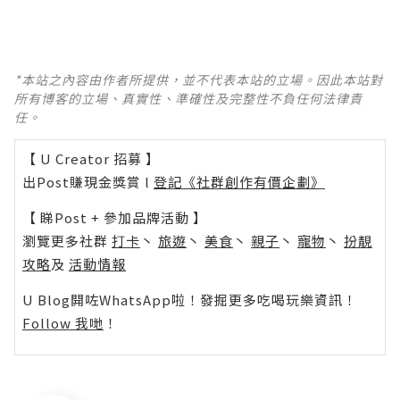
*本站之內容由作者所提供，並不代表本站的立場。因此本站對
所有博客的立場、真實性、準確性及完整性不負任何法律責
任。
【 U Creator 招募 】
出Post賺現金獎賞 l
登記《社群創作有價企劃》
【 睇Post + 參加品牌活動 】
瀏覽更多社群
打卡
丶
旅遊
丶
美食
丶
親子
丶
寵物
丶
扮靚
攻略
及
活動情報
U Blog開咗WhatsApp啦！發掘更多吃喝玩樂資訊！
Follow 我哋
！