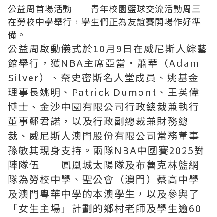
公益周首場活動──青年校園籃球交流活動周三
在勞校中學舉行，學生們正為友誼賽開場作好準
備。
公益周啟動儀式於10月9日在威尼斯人綜藝
館舉行，獲NBA主席亞當‧蕭華（Adam
Silver）、奈史密斯名人堂成員、姚基金
理事長姚明、Patrick Dumont、王英偉
博士、金沙中國有限公司行政總裁兼執行
董事鄭君諾，以及行政副總裁兼財務總
裁、威尼斯人澳門股份有限公司常務董事
孫敏其現身支持。兩隊NBA中國賽2025對
陣隊伍──鳳凰城太陽隊及布魯克林籃網
隊為勞校中學、聖公會（澳門）蔡高中學
及澳門粵華中學的本澳學生，以及參與了
「女生主場」計劃的鄉村老師及學生逾60