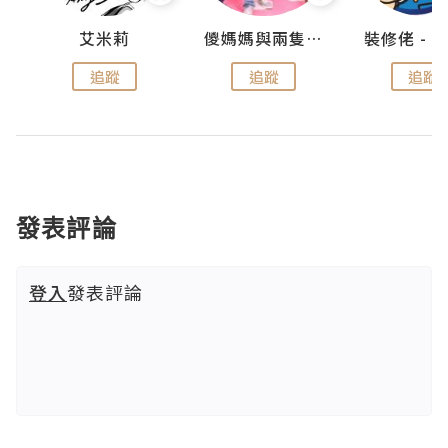
點滴
艾米莉
儍媽媽與兩隻小魔怪之家
追蹤
追蹤
追蹤
發表評論
登入
發表評論