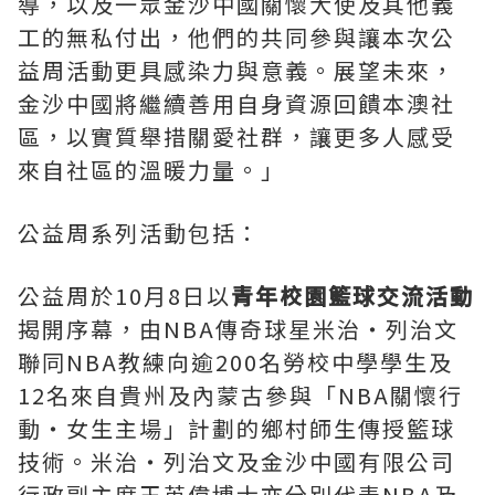
導，以及一眾金沙中國關懷大使及其他義
工的無私付出，他們的共同參與讓本次公
益周活動更具感染力與意義。展望未來，
金沙中國將繼續善用自身資源回饋本澳社
區，以實質舉措關愛社群，讓更多人感受
來自社區的溫暖力量。」
公益周系列活動包括：
公益周於10月8日以
青年校園籃球交流活動
揭開序幕，由NBA傳奇球星米治‧列治文
聯同NBA教練向逾200名勞校中學學生及
12名來自貴州及內蒙古參與「NBA關懷行
動‧女生主場」計劃的鄉村師生傳授籃球
技術。米治‧列治文及金沙中國有限公司
行政副主席王英偉博士亦分別代表NBA及