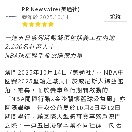
PR Newswire(美通社)
追蹤
發佈於 2025.10.14
一連五日系列活動凝聚包括義工在內逾
2,200
名社區人士
NBA
球星聯手發放關懷力量
澳門
2025年10月14日
/美通社/ -- NBA中
國賽2025壓軸之戰周日於威尼斯人綜藝館
落下帷幕，而於賽事舉行期間啟動的
「NBA關懷行動x金沙關懷籃球公益周」亦
圓滿舉辦。是次公益周於10月8日至12日
期間舉行，藉國際大型體育賽事落戶澳門
之際，一連五日凝聚本澳不同社群，包括