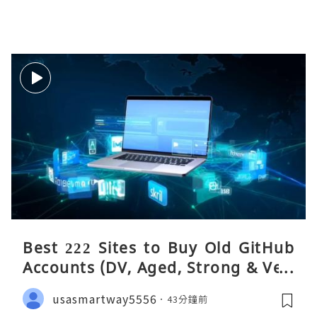
Best 222 Sites to Buy Old GitHub
Accounts (DV, Aged, Strong & Veri
fied)
usasmartway5556
43分鐘前