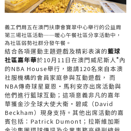
義工們周五在澳門扶康會寶翠中心舉行的公益周
第三場社區活動──暖心午餐社區分享活動中，
為社區弱勢社群分發午餐。
結合各項運動主題遊戲及精彩表演的
籃球
®
社區嘉年華
於10月11日在澳門威尼斯人
內
的NBA House舉行，邀請120名來自本澳
社服機構的會員家庭參與互動遊戲， 而
NBA傳奇球星夏恩‧馬利安亦出席活動與
他們進行籃球互動；這項意義非凡的嘉年
華獲金沙全球大使大衛‧碧咸（David
Beckham）現身支持。其他出席活動的嘉
賓包括：Patrick Dumont；拉斯維加斯
金沙集團環球傳訊及企業事務高級副總裁