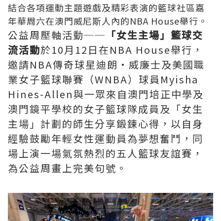
結合各項運動主題遊戲及精彩表演的籃球社區嘉
年華周六在澳門威尼斯人內的NBA House舉行。
公益周壓軸活動──
「女生主場」籃球交
流活動
於10月12日在NBA House舉行，
邀請NBA傳奇球星迪朗‧威廉士及美國職
業女子籃球聯賽（WNBA）球員Myisha
Hines-Allen與一眾來自澳門培正中學及
澳門鏡平學校的女子籃球隊成員及「女生
主場」計劃的師生分享鍛鍊心得，以自身
經驗鼓勵年輕女性運動員為夢想奮鬥，同
場上演一場氣氛熱烈的五人籃球友誼賽，
為公益周畫上完美句號。