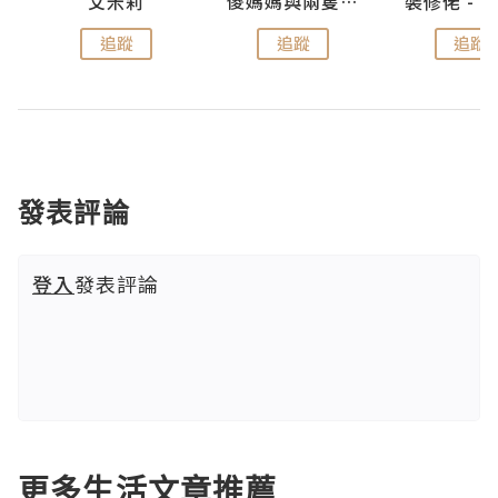
點滴
艾米莉
儍媽媽與兩隻小魔怪之家
追蹤
追蹤
追蹤
發表評論
登入
發表評論
更多生活文章推薦