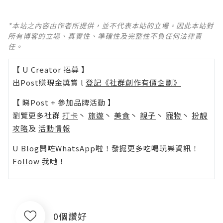
*本站之內容由作者所提供，並不代表本站的立場。因此本站對
所有博客的立場、真實性、準確性及完整性不負任何法律責
任。
【 U Creator 招募 】
出Post賺現金獎賞 l
登記《社群創作有價企劃》
【 睇Post + 參加品牌活動 】
瀏覽更多社群
打卡
丶
旅遊
丶
美食
丶
親子
丶
寵物
丶
扮靚
攻略
及
活動情報
U Blog開咗WhatsApp啦！發掘更多吃喝玩樂資訊！
Follow 我哋
！
0個讚好