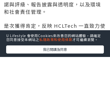
諾與評級、報告披露與透明度，以及環境
和社會責任管理。
是次獲得肯定，反映 HCLTech 一直致力使
業務與聯合國全球契約及可持續發展目標
U Lifestyle 會使用Cookies來改善您的網站體驗，請確定
接軌。在 2026 財政年度，HCLTech 在水
您同意接受本網站之
私隱政策和使用條款
才可繼續瀏覽。
資源管理方面樹立新標杆，水資源回補量
我已閱讀及同意
達耗水量的 51 倍；旗下所有自有設施亦繼
續維持「零廢物送往堆填區」白金級認證
資格。HCLTech 提前 4 年達成經 SBTi 驗
證的 2030 年減排目標，進一步加快邁向淨
零排放。
HCLTech 全球可持續發展主管 Vipul
Arora 表示：「連續兩年獲 TIME 肯定，