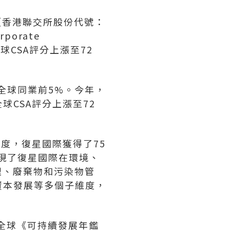
司（香港聯交所股份代號：
orate
普全球CSA評分上漲至72
於全球同業前5%。今年，
CSA評分上漲至72
度，復星國際獲得了75
體現了復星國際在環境、
理、廢棄物和污染物管
資本發展等多個子維度，
普全球《可持續發展年鑑