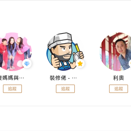
儍媽媽與兩隻小魔怪之家
裝修佬 - 香港一站式網上裝修平台
利奧
追蹤
追蹤
追蹤