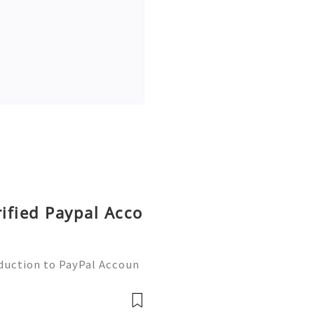
rified Paypal Acco
oduction to PayPal Accoun
line transactions, offerin
ers worldwide. Whether yo