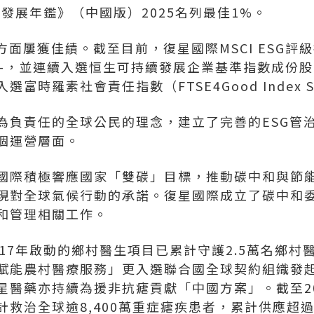
續發展年鑑》（中國版）2025名列最佳1%。
方面屢獲佳績。截至目前，復星國際MSCI ESG評
-，並連續入選恒生可持續發展企業基準指數成份股；富
富時羅素社會責任指數（FTSE4Good Index S
為負責任的全球公民的理念，建立了完善的ESG管
個運營層面。
國際積極響應國家「雙碳」目標，推動碳中和與節
現對全球氣候行動的承諾。復星國際成立了碳中和
和管理相關工作。
17年啟動的鄉村醫生項目已累計守護2.5萬名鄉村
賦能農村醫療服務」更入選聯合國全球契約組織發
星醫藥亦持續為援非抗瘧貢獻「中國方案」。截至20
救治全球逾8,400萬重症瘧疾患者，累計供應超過