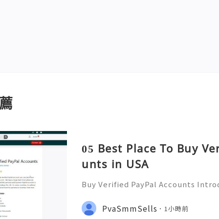
薦
05 Best Place To Buy Ve
unts in USA
Buy Verified PayPal Accounts Intr
ts PayPal has become a staple in on
g convenience and security for us
PvaSmmSells
1小時前
u're shopping, selling,