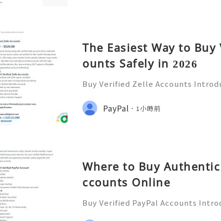
The Easiest Way to Buy 
ounts Safely in 2026
Buy Verified Zelle Accounts Introdu
nefits In today’s fast-paced digita
ways to transfer money has become
PayPal
1小時前
a popular payment ser
Where to Buy Authentic 
ccounts Online
Buy Verified PayPal Accounts Intro
y’s digital landscape, online tra