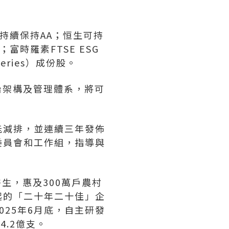
級持續保持AA；恒生可持
時羅素FTSE ESG
eries）成份股。
治架構及管理體系，將可
能減排，並連續三年發佈
委員會和工作組，指導與
醫生，惠及300萬戶農村
起的「二十年二十佳」企
25年6月底，自主研發
4.2億支。