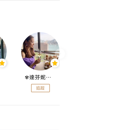
✾達芬妮•愛孩子•愛生活✾
wendysugar享受生活gogogo
追蹤
追蹤