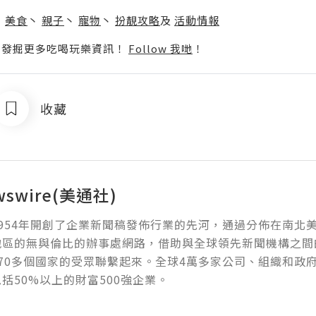
】
丶
美食
丶
親子
丶
寵物
丶
扮靚攻略
及
活動情報
p啦！發掘更多吃喝玩樂資訊！
Follow 我哋
！
收藏
wswire(美通社)
954年開創了企業新聞稿發佈行業的先河，通過分佈在南北
地區的無與倫比的辦事處網路，借助與全球領先新聞機構之間
70多個國家的受眾聯繫起來。全球4萬多家公司、組織和政
括50%以上的財富500強企業。