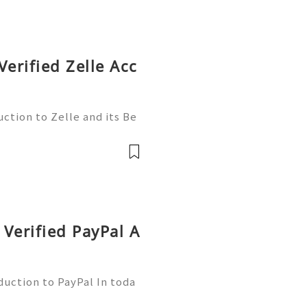
Verified Zelle Acc
ction to Zelle and its Be
l world, finding efficient
 essential. Enter Zelle—
Verified PayPal A
duction to PayPal In toda
nsactions are more commo