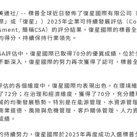
美通社/ -- 標普全球近日發佈了復星國際有限公
際」或「復星」）2025年企業可持續發展評估（Corp
 Assessment, 簡稱CSA）的評分結果。復星國際的標
均得分，持續保持行業領先。
CSA評估中，復星國際已取得70分的優異成績，位
不斷深入，復星國際的努力再次獲得了認可，標普全球
A評估的各個維度中，復星國際均表現出色。在環境維
了72分；在治理和經濟維度，獲得了70分，充分
領域的均衡發展態勢。特別是在能源管理、水資源管
商業道德、風險與危機管理、客戶關係管理、人力
成績。
域的持續努力，復星國際於2025年再度成功入選標