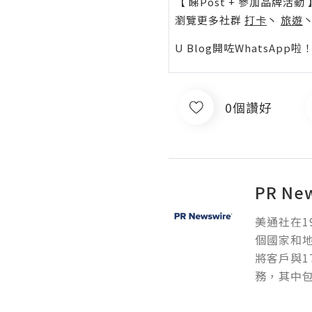
【 睇Post + 參加品牌活動 
瀏覽更多社群
打卡
丶
旅遊
U Blog開咗WhatsAp
0個讚好
PR Ne
美通社在1
個國家和
將客戶與1
務，其中包