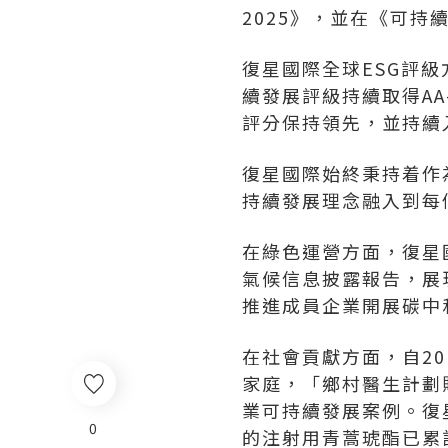
2025》，並在《可持
復星國際全球ESG評級
續發展評級持續取得AA
評分保持領先，並持續入選
復星國際始終秉持着作
持續發展理念融入到每
在綠色運營方面，復星
氣候信息披露報告，展
推進成員企業開展碳中
在社會貢獻方面，自20
家庭，「鄉村醫生計劃
業可持續發展案例。復
0
的注射用青蒿琥酯已累計