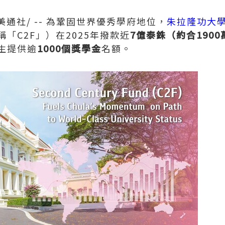
美通社/ -- 為鞏固世界
優秀
學府地位，
朱拉隆功大
「C2F」）在2025年撥款近
7億泰銖（約合190
生提供逾
1000個獎學金
名額。