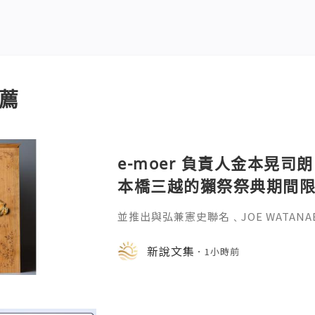
薦
e-moer 負責人金本晃司朗
本橋三越的獺祭祭典期間
金属的東京銀器工匠一同
並推出與弘兼憲史聯名﹑JOE WATAN
系列﹑東京銀器製銀杯﹑與山田翔太製
化。e-moer 旗下飾品及銀器品牌「JOEKR
新說文集
1小時前
日至 26 日（週三至週二）期間，在
期間限定店——「藝術與獺祭、獺祭與
參展，展現日本手工藝之美。日本傳統
計呈