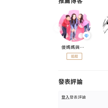
推薦博客
Hahakelly的生活點滴
儍媽媽與兩隻小魔怪之家
追蹤
追蹤
發表評論
登入
發表評論