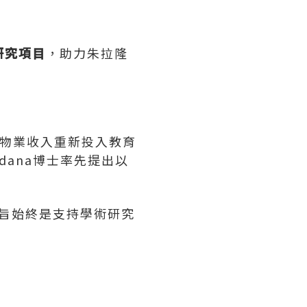
個研究項目
，助力朱拉隆
。
將物業收入重新投入教育
andana博士率先提出以
旨始終是支持學術研究