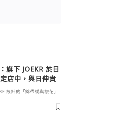
：旗下 JOEKR 於日
限定店中，與日伸貴
參展
ABE 設計的「錦帶橋與櫻花」
作的酒器，推廣日本清酒文
」，於 2026 年 5 月 13
日本橋三越本店舉行的「獺祭」
藝術」中，聯同東京銀器職人
同意與日本酒文化，日現代設