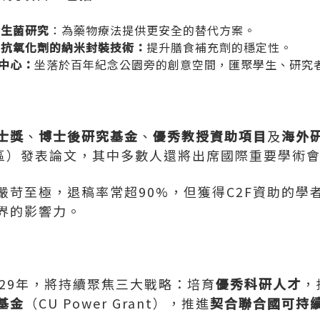
益生菌研究
：為藥物療法提供更安全的替代方案。
中抗氧化劑的納米封裝技術：
提升膳食補充劑的穩定性。
術中心：
坐落於百年紀念公園旁的創意空間，匯聚學生、研究
士獎
、
博士後研究基金
、
優秀
教授資助項目
及
海外
Q1分區）發表論文，其中多數人還將出席國際重要學術
嚴苛至極，退稿率常超90%，但獲得C2F資助的學
界的影響力。
029年，將持續聚焦三大戰略：培育
優秀
科研人才
，
基金
（CU Power Grant），推進
契合聯合國可持