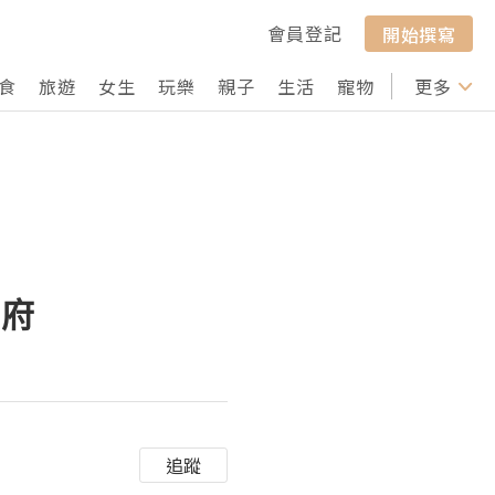
會員登記
開始撰寫
食
旅遊
女生
玩樂
親子
生活
寵物
行山
更多
打卡
學府
追蹤