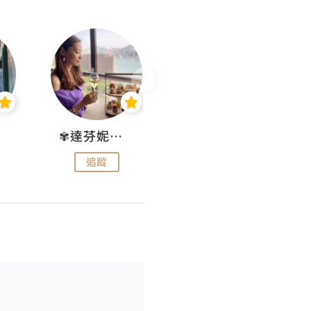
✾達芬妮•愛孩子•愛生活✾
wendysugar享受生活gogogo
追蹤
追蹤