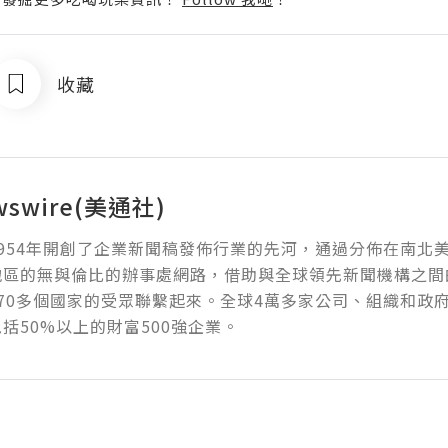
收藏
wswire(美通社)
954年開創了企業新聞稿發佈行業的先河，通過分佈在南北
地區的無與倫比的辦事處網路，借助與全球領先新聞機構之間
70多個國家的受眾聯繫起來。全球4萬多家公司、組織和政
括50%以上的財富500強企業。