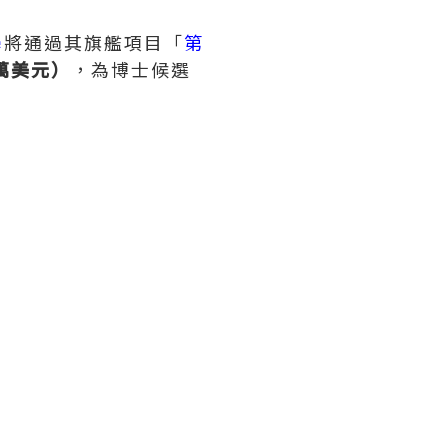
學
將通過其旗艦項目「
第
0萬美元）
，為博士候選