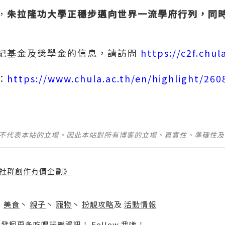
，
朱拉隆功大學正穩步邁向世界一流學府行列，同
紀基金及獎學金的信息，請訪問
https://c2f.chul
：
https://www.chula.ac.th/en/highlight/260
並不代表本站的立場。因此本站對所有博客的立場、真實性、準確性
社群創作有價企劃》
】
丶
美食
丶
親子
丶
寵物
丶
扮靚攻略
及
活動情報
p啦！發掘更多吃喝玩樂資訊！
Follow 我哋
！