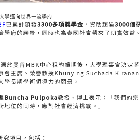
大學邁向世界一流學府
2F
已累計頒發
3300多項獎學金
，資助超過
3000
流學府的願景，同時也為泰國社會帶來了切實效益
年，源於曼谷MBK中心租約續期後，大學理事會決定
席、榮譽教授Khunying Suchada Kiran
大學長期學術領導力的願景。
理
Buncha Pulpoka
教授、博士表示：「我們的宗
術地位的同時，應對社會經濟挑戰。」
研究項目，包括：