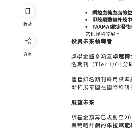
調控血糖血脂的
甲殼類動物外殼
收藏
FAAMAI數字藝
文化經濟發展。
投資未來領導者
分享
獎學金體系涵蓋
卓越博
名
期刊（Tier 1/
儘管
知名
期刊錄用標準
斷拓展泰國在國際科研
展望未來
該基金預算已規劃至2
與戰略計劃的
朱拉賦能