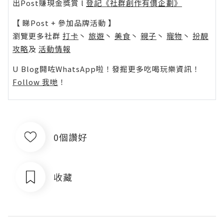
出Post賺現金獎賞 l
登記《社群創作有價企劃》
【 睇Post + 參加品牌活動 】
瀏覽更多社群
打卡
丶
旅遊
丶
美食
丶
親子
丶
寵物
丶
扮靚
攻略
及
活動情報
U Blog開咗WhatsApp啦！發掘更多吃喝玩樂資訊！
Follow 我哋
！
0個讚好
收藏