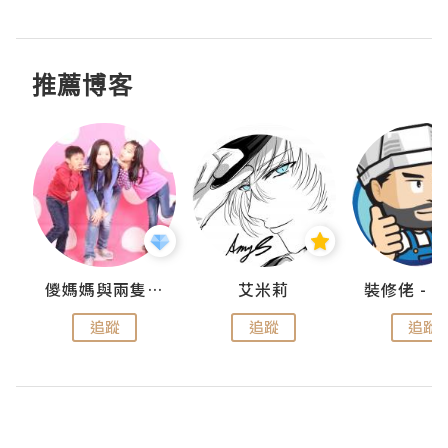
推薦博客
點滴
儍媽媽與兩隻小魔怪之家
艾米莉
追蹤
追蹤
追蹤