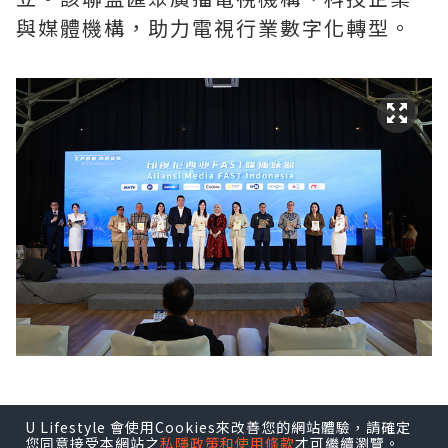
與媒體機構，助力電視行業數字化轉型。
U Lifestyle 會使用Cookies來改善您的網站體驗，請確定
印尼FAST媒體聯盟由Coolita與五洲傳播
您同意接受本網站之
私隱政策和使用條款
才可繼續瀏覽。