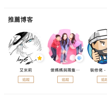
推薦博客
點滴
艾米莉
儍媽媽與兩隻小魔怪之家
追蹤
追蹤
追蹤