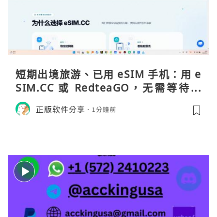
短期出境旅游、已用 eSIM 手机：用 e
SIM.CC 或 RedteaGO，无需等待收
货。需要“当地号码 + 通话短信”（如
正版软件分享
1分鐘前
打车、外卖、客户联络）：优先 Redt
eaGO（明确提供通话短信套餐）。长