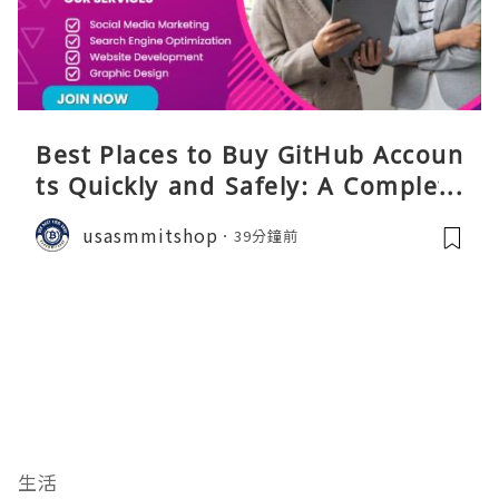
Best Places to Buy GitHub Accoun
ts Quickly and Safely: A Complete
Guide
usasmmitshop
39分鐘前
生活