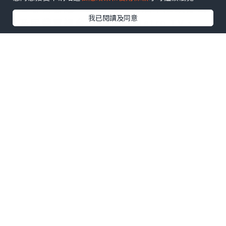
中心聯合發起，創始成員包括印尼頭部公
我已閱讀及同意
立及民營電視台：TVRI、Metro TV、
GARUDA TV、BTV、Jawa Pos
Multimedia和JAKTV；騰訊雲為聯盟技
術合作夥伴。
FAST模式融合傳統線性電視的觀看體驗與
互聯網傳輸技術，依托廣告實現流媒體播
放。全球範圍內，各大廣電機構正紛紛借
助FAST渠道擴大頻道覆蓋，向聯網電視用
戶輸送本土內容，並搭建全新數字化內容
分發體系。
全新成立的印尼FAST媒體聯盟，旨在協助
印尼廣電行業完成上述產業轉型。聯盟成