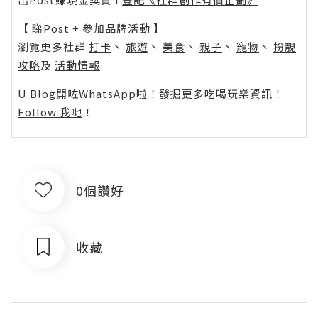
【 睇Post + 參加品牌活動 】
瀏覽更多社群
打卡
丶
旅遊
丶
美食
丶
親子
丶
寵物
丶
扮靚
攻略
及
活動情報
U Blog開咗WhatsApp啦！發掘更多吃喝玩樂資訊！
Follow 我哋
！
0個讚好
收藏