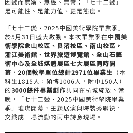
因變而無窮、無極、無常；「七十二變」
是可能性、是能力值、更是態度。
「七十二變•2025中國美術學院畢業季」
於5月31日盛大啟動。本次畢業季在
中國美
術學院象山校區、良渚校區、南山校區，
浙江美術館、世界旅遊博覽館、全山石藝
術中心及全城媒體展區七大展區同時開
幕
，
20個教學單位總計2971位畢業生
（本
科生1815人，碩博1006人，附中150人）
的
3000餘件畢業創作
共同在杭城綻放。當
晚，「七十二變•2025中國美術學院畢業
季」璀璨開幕，主題展演與時裝秀聯袂，
交織成一場流動的雨中詩意現場。