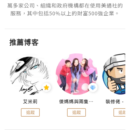
萬多家公司、組織和政府機構都在使用美通社的
服務，其中包括50%以上的財富500強企業。
推薦博客
點滴
艾米莉
儍媽媽與兩隻小魔怪之家
追蹤
追蹤
追蹤