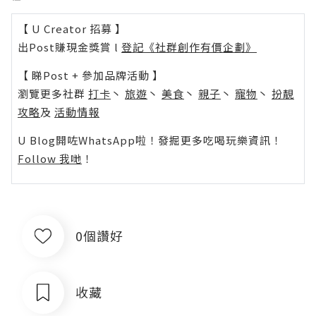
【 U Creator 招募 】
出Post賺現金獎賞 l
登記《社群創作有價企劃》
【 睇Post + 參加品牌活動 】
瀏覽更多社群
打卡
丶
旅遊
丶
美食
丶
親子
丶
寵物
丶
扮靚
攻略
及
活動情報
U Blog開咗WhatsApp啦！發掘更多吃喝玩樂資訊！
Follow 我哋
！
0個讚好
收藏