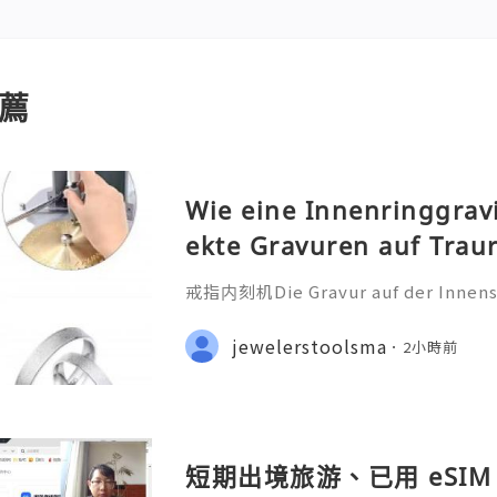
薦
Wie eine Innenringgrav
ekte Gravuren auf Trau
戒指内刻机Die Gravur auf der Innensei
ehr als nur eine technische Bearbei
iche Botschaft, die oft ein Datum
jewelerstoolsma
2小時前
nderen Satz oder ein Symb
短期出境旅游、已用 eSIM 