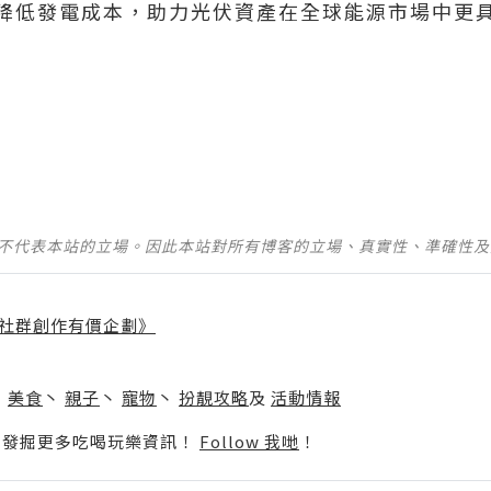
顯著降低發電成本，助力光伏資產在全球能源市場中
並不代表本站的立場。因此本站對所有博客的立場、真實性、準確性
社群創作有價企劃》
】
丶
美食
丶
親子
丶
寵物
丶
扮靚攻略
及
活動情報
p啦！發掘更多吃喝玩樂資訊！
Follow 我哋
！