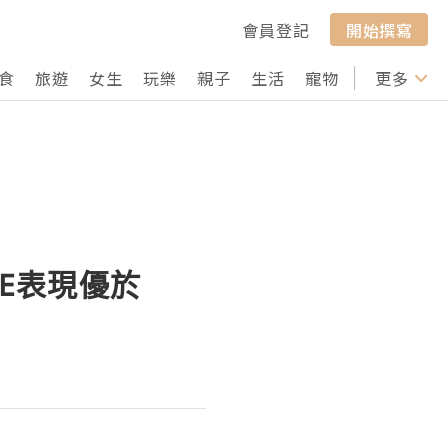
會員登記
開始撰寫
食
旅遊
女生
玩樂
親子
生活
寵物
行山
更多
打卡
COE表現優於