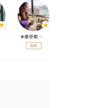
✾達芬妮•愛孩子•愛生活✾
wendysugar享受生活gogogo
追蹤
追蹤