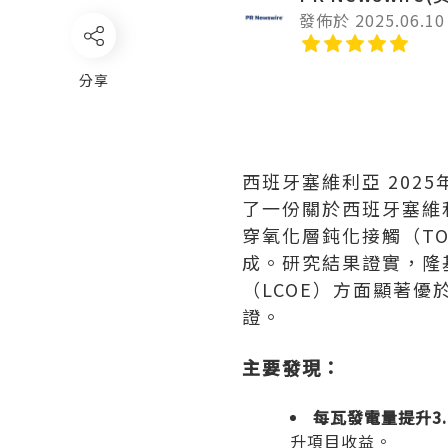
發佈於 2025.06.10
分享
西班牙塞維利亞
2025
了一份關於西班牙塞維
穿氧化層鈍化接觸（TO
成。研究結果證實，隆基
（LCOE）方面顯著優
證。
主要發現：
每瓦發電量提升
3
升項目收益。