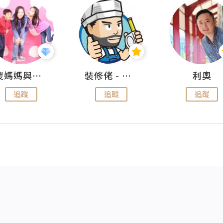
儍媽媽與兩隻小魔怪之家
裝修佬 - 香港一站式網上裝修平台
利奧
追蹤
追蹤
追蹤