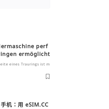
iermaschine perf
ringen ermöglicht
te eines Traurings ist m
tung. Sie ist eine persönl
, einen Namen, einen beso
手机：用 eSIM.CC