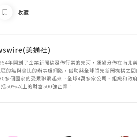
收藏
wswire(美通社)
954年開創了企業新聞稿發佈行業的先河，通過分佈在南北
地區的無與倫比的辦事處網路，借助與全球領先新聞機構之間
70多個國家的受眾聯繫起來。全球4萬多家公司、組織和政
括50%以上的財富500強企業。