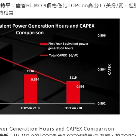
本持平
：儘管Hi-MO 9價格僅比TOPCon高出0.7美分/瓦
持相當。
ower Generation Hours and CAPEX Comparison
E降低
：Hi-MO 9的LCOE低至0.02706歐元/千瓦時，較TOP