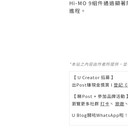
Hi-MO 9組件通過
進程。
*本站之內容由作者所提供，
【 U Creator 招募 】
出Post賺現金獎賞 l
登記《
【 睇Post + 參加品牌活動 
瀏覽更多社群
打卡
丶
旅遊
U Blog開咗WhatsAp