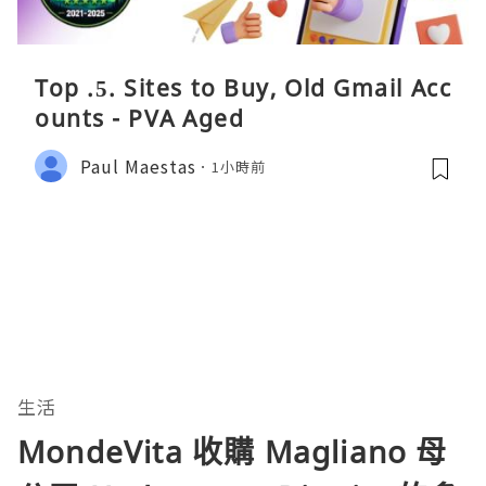
Top .5. Sites to Buy, Old Gmail Acc
ounts - PVA Aged
Paul Maestas
1小時前
生活
MondeVita 收購 Magliano 母