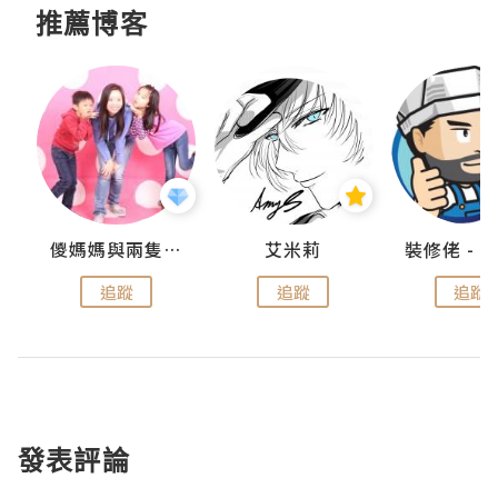
推薦博客
點滴
儍媽媽與兩隻小魔怪之家
艾米莉
追蹤
追蹤
追蹤
發表評論