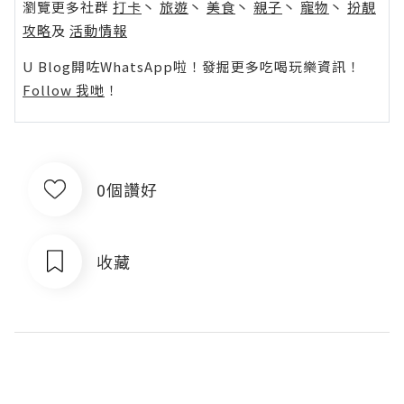
瀏覽更多社群
打卡
丶
旅遊
丶
美食
丶
親子
丶
寵物
丶
扮靚
攻略
及
活動情報
U Blog開咗WhatsApp啦！發掘更多吃喝玩樂資訊！
Follow 我哋
！
0個讚好
收藏