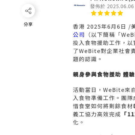
發佈於 2025.06.06
分享
分享
香港
2025年6月6日
/
公司
（以下簡稱「We
投入食物援助工作，以
了WeBite對企業
題的認識。
親身參與食物援助 體
活動當日，WeBit
入食物準備工作。團隊
惜食堂如何將剩餘食材
義工協力高效完成
「
1
化。