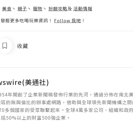
】
丶
美食
丶
親子
丶
寵物
丶
扮靚攻略
及
活動情報
p啦！發掘更多吃喝玩樂資訊！
Follow 我哋
！
收藏
wswire(美通社)
954年開創了企業新聞稿發佈行業的先河，通過分佈在南北
地區的無與倫比的辦事處網路，借助與全球領先新聞機構之間
70多個國家的受眾聯繫起來。全球4萬多家公司、組織和政
括50%以上的財富500強企業。