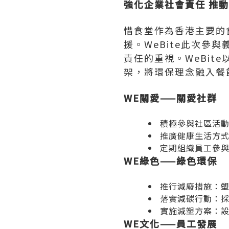
強化企業社會責任 推
惜食堂作為香港主要的
援。WeBite此次
責任的重視。WeBit
架，將環保理念融入餐
WE關愛——關愛社群
積極參與社區活
推廣健康生活方
定期組織員工參
WE綠色——綠色環保
推行減廢措施：
落實減碳行動：
實施減塑方案：
WE文化——員工發展