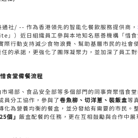
美通社/ -- 作為香港領先的智能化餐飲服務提供商，
Bite」）近日組織員工參與本地知名慈善機構「惜
實際行動支持減少食物浪費、幫助基層市民的社會
社會責任的承諾，更強化了團隊凝聚力，並加深了員工
驗惜食堂備餐流程
e來自市場部、食品安全部等多個部門的同事齊聚惜食
成員分工協作，參與了
卷魚柳、切洋蔥、裝飯盒
等
轉化為營養均衡的餐盒，並分發給有需要的市民。
125個」
飯盒配餐的任務，更在互相鼓勵與合作中展