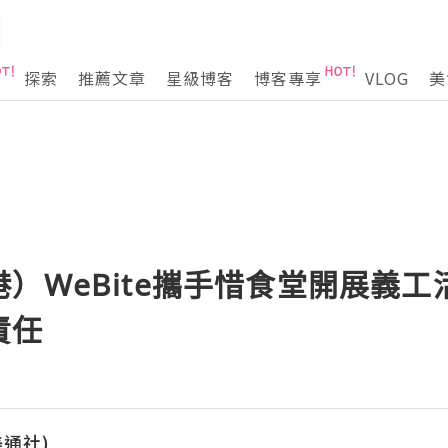
探索
推薦文章
星級博客
博客專享
VLOG
美
）WeBite攜手惜食堂開展義
責任
(美通社)