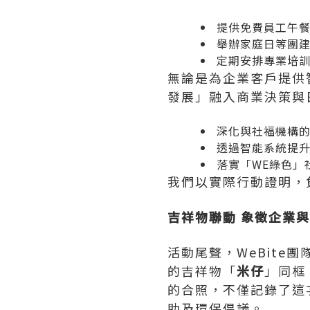
提供免費員工午
舉辦家庭日等團
定期安排專業培
無論是為企業客戶提供
發展」融入商業決策與
深化與社福機構
透過智能系統提
落實「WE綠色」
我們以實際行動證明，
吉祥物聯動 象徵企業
活動尾聲，WeBite
的吉祥物「
米仔
」同框
的合照，不僅記錄了這
助及環保倡議。