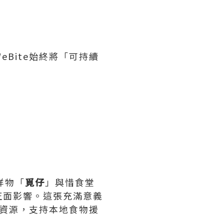
Bite始終將「可持續
。
祥物「
覓仔
」與惜食堂
正面影響。這張充滿意義
入資源，支持本地食物援