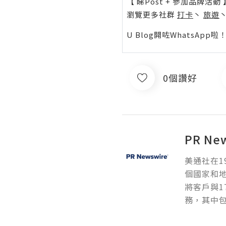
【 睇Post + 參加品牌活動 
瀏覽更多社群
打卡
丶
旅遊
U Blog開咗WhatsAp
0個讚好
PR Ne
美通社在1
個國家和
將客戶與1
務，其中包