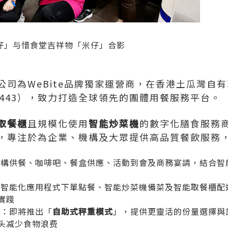
覓仔」与惜食堂吉祥物「米仔」合影
公司為WeBite品牌獨家運營商，在香港土瓜灣自
07443），致力打造全球領先的團體用餐服務平台。
取餐櫃
且規模化使用
智能炒菜機
的數字化膳食服務商
，專注於為企業、機構及大眾提供高品質餐飲服務
機構供餐、咖啡吧、餐盒供應、活動到會及商務宴請，結合智
：智能化應用程式下單點餐、智能炒菜機備菜及智能取餐櫃配
實踐
驗
：即將推出「
自助式秤重模式
」，提供更靈活的份量選擇與
头减少食物浪费