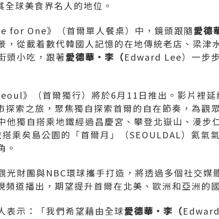
了其全球美食界名人的地位。
ble for One》（首爾單人餐桌）中，鏡頭跟隨
愛德
景，從載着數代韓國人記憶的在地傳統老店、梁津
街頭小吃，跟著
愛德華
•
李（
Edward Lee）
n Seoul》（首爾獨行）將於6月11日推出。影片裡延
）的城市探索之旅，聚焦獨自探索首爾的自在節奏，為
中他獨自搭乘地鐵經過昌慶宮、攀登北嶽山、漫步
idge，並搭乘矣島公園的「首爾月」（SEOULDAL）
角。
觀光財團與NBC環球攜手打造，將透過多個社交媒
視頻道播出，期望提升首爾在北美、歐洲和亞洲的
人表示：「我們希望藉由全球
愛德華
•
李（
Edwa