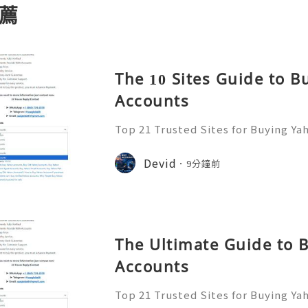
薦
The 10 Sites Guide to 
Accounts
Top 21 Trusted Sites for Buying Ya
➤.........➤.➤..........➤.➤...........➤.➤.......
➤ Email: usaglobalit@gmail.com ➤.➤.....
Devid
9分鐘前
The Ultimate Guide to 
Accounts
Top 21 Trusted Sites for Buying Ya