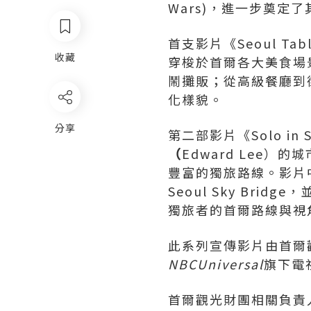
Wars)，進一步奠定
首支影片《Seoul Ta
收藏
穿梭於首爾各大美食場
鬧攤販；從高級餐廳到
化樣貌。
分享
第二部影片《Solo i
（
Edward Lee
豐富的獨旅路線。影片
Seoul Sky Br
獨旅者的首爾路線與視
此系列宣傳影片由首爾
NBCUniversal
旗下電
首爾觀光財團相關負責