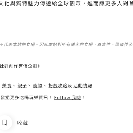
文化與獨特魅力傳遞給全球觀眾，進而讓更多人對
並不代表本站的立場。因此本站對所有博客的立場、真實性、準確性
社群創作有價企劃》
】
丶
美食
丶
親子
丶
寵物
丶
扮靚攻略
及
活動情報
p啦！發掘更多吃喝玩樂資訊！
Follow 我哋
！
收藏