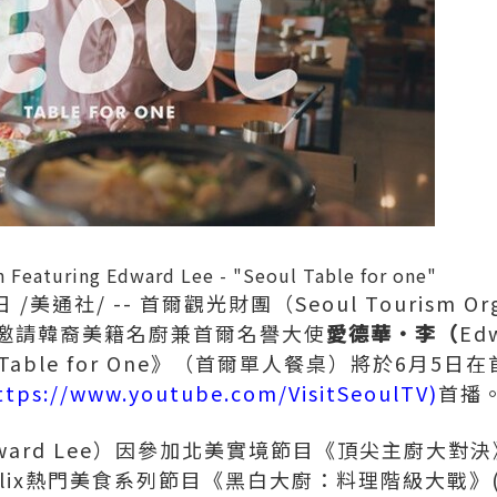
Featuring Edward Lee - "Seoul Table for one"
日
/美通社/ -- 首爾觀光財團（Seoul Tourism Or
邀請韓裔美籍名廚兼首爾名譽大使
愛德華
•
李（
Ed
Table for One》（首爾單人餐桌）將於6月5日在
ttps://www.youtube.com/VisitSeoulTV)
首播
ward Lee）因參加北美實境節目《頂尖主廚大對決》(
ix熱門美食系列節目《黑白大廚：料理階級大戰》(Culi