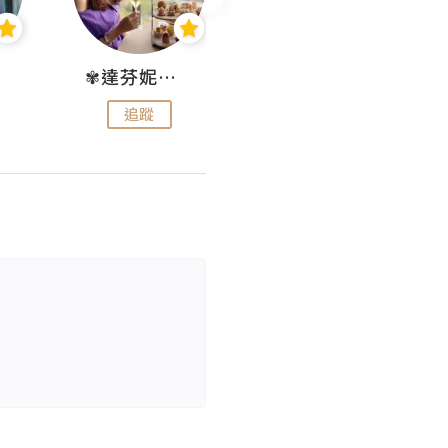
✾達芬妮•愛孩子•愛生活✾
wendysugar享受生活gogogo
追蹤
追蹤