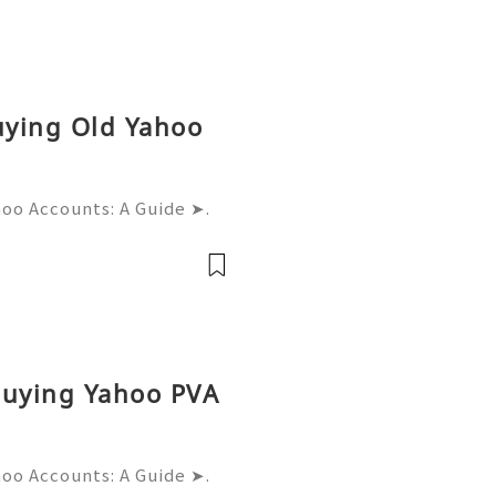
Buying Old Yahoo
hoo Accounts: A Guide ➤.
......➤.➤...........➤.➤ 🌿🍁🌿🍁➤.
....➤.➤..........➤.➤......
Buying Yahoo PVA
hoo Accounts: A Guide ➤.