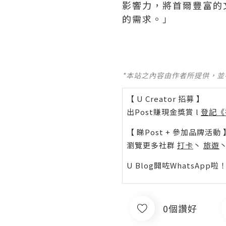
影響力，將首爾豐富的
的需求。」
*本站之內容由作者所提供，
【 U Creator 招募 】
出Post賺現金獎賞 l
登記《
【 睇Post + 參加品牌活動 
瀏覽更多社群
打卡
丶
旅遊
U Blog開咗WhatsAp
0個讚好