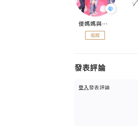
Hahakelly的生活點滴
儍媽媽與兩隻小魔怪之家
追蹤
追蹤
發表評論
登入
發表評論