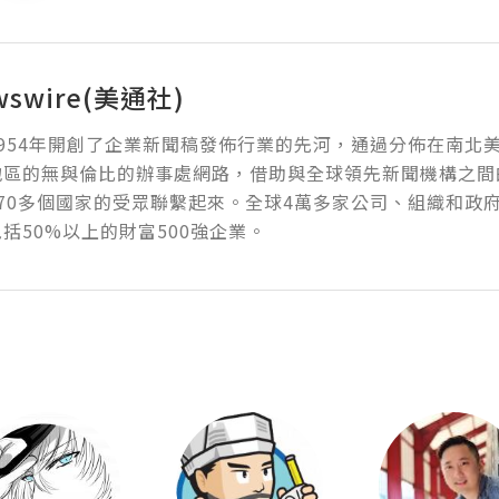
wswire(美通社)
954年開創了企業新聞稿發佈行業的先河，通過分佈在南北
地區的無與倫比的辦事處網路，借助與全球領先新聞機構之間
70多個國家的受眾聯繫起來。全球4萬多家公司、組織和政
括50%以上的財富500強企業。