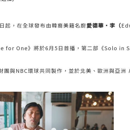
5日起，在全球發布由韓裔美籍名廚
愛德華
•
李（
Ed
le for One》將於6月5日首播，第二部《Solo in 
財團與NBC環球共同製作，並於北美、歐洲與亞洲
N