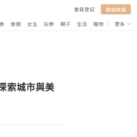
會員登記
開始撰寫
食
旅遊
女生
玩樂
親子
生活
寵物
行山
更多
打卡
路探索城市與美