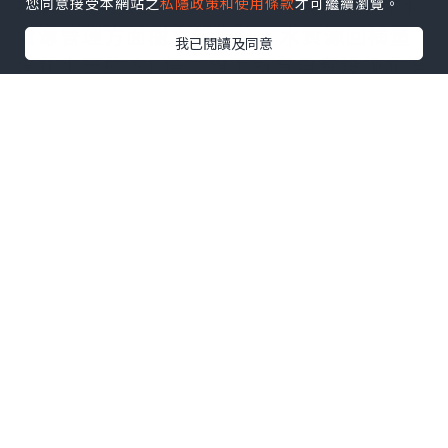
接軌。在 2026 財政年度，HCLTech 在水
您同意接受本網站之
私隱政策和使用條款
才可繼續瀏覽。
資源管理方面樹立新標杆，水資源回補量
我已閱讀及同意
達耗水量的 51 倍；旗下所有自有設施亦繼
續維持「零廢物送往堆填區」白金級認證
資格。HCLTech 提前 4 年達成經 SBTi 驗
證的 2030 年減排目標，進一步加快邁向淨
零排放。
HCLTech 全球可持續發展主管 Vipul
Arora 表示：「連續兩年獲 TIME 肯定，
反映我們在將可持續發展進一步融入核心
業務，以及朝著 2040 年淨零排放目標邁進
方面取得的進展。我們將繼續透過創新、
夥伴合作和負責任的實踐擴大正面影響，
為客戶、社區及更廣泛的生態系統創造長