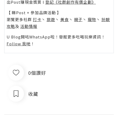
出Post賺現金獎賞 l
登記《社群創作有價企劃》
【 睇Post + 參加品牌活動 】
瀏覽更多社群
打卡
丶
旅遊
丶
美食
丶
親子
丶
寵物
丶
扮靚
攻略
及
活動情報
U Blog開咗WhatsApp啦！發掘更多吃喝玩樂資訊！
Follow 我哋
！
0個讚好
收藏