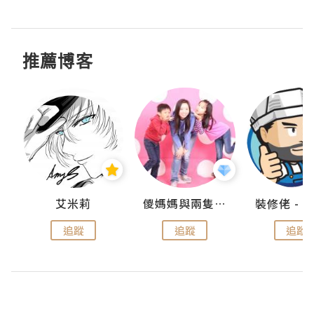
推薦博客
點滴
艾米莉
儍媽媽與兩隻小魔怪之家
追蹤
追蹤
追蹤