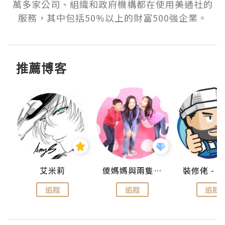
萬多家公司、組織和政府機構都在使用美通社的
服務，其中包括50%以上的財富500強企業。
推薦博客
點滴
艾米莉
儍媽媽與兩隻小魔怪之家
追蹤
追蹤
追蹤