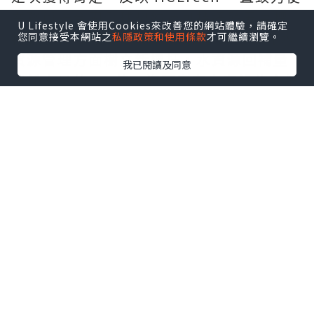
業務與聯合國全球契約及可持續發展目標
U Lifestyle 會使用Cookies來改善您的網站體驗，請確定
接軌。在 2026 財政年度，HCLTech 在水
您同意接受本網站之
私隱政策和使用條款
才可繼續瀏覽。
資源管理方面樹立新標杆，水資源回補量
我已閱讀及同意
達耗水量的 51 倍；旗下所有自有設施亦繼
續維持「零廢物送往堆填區」白金級認證
資格。HCLTech 提前 4 年達成經 SBTi 驗
證的 2030 年減排目標，進一步加快邁向淨
零排放。
HCLTech 全球可持續發展主管 Vipul
Arora 表示：「連續兩年獲 TIME 肯定，
反映我們在將可持續發展進一步融入核心
業務，以及朝著 2040 年淨零排放目標邁進
方面取得的進展。我們將繼續透過創新、
夥伴合作和負責任的實踐擴大正面影響，