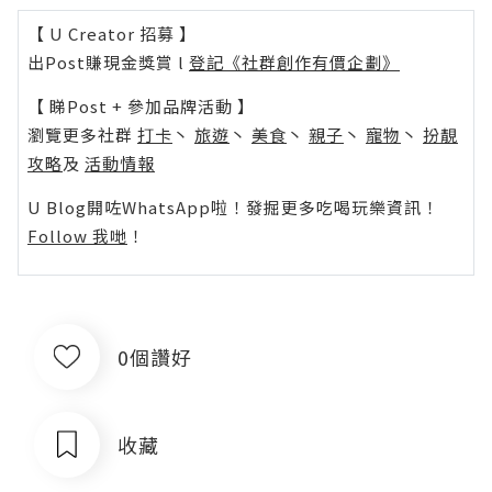
【 U Creator 招募 】
出Post賺現金獎賞 l
登記《社群創作有價企劃》
【 睇Post + 參加品牌活動 】
瀏覽更多社群
打卡
丶
旅遊
丶
美食
丶
親子
丶
寵物
丶
扮靚
攻略
及
活動情報
U Blog開咗WhatsApp啦！發掘更多吃喝玩樂資訊！
Follow 我哋
！
0個讚好
收藏