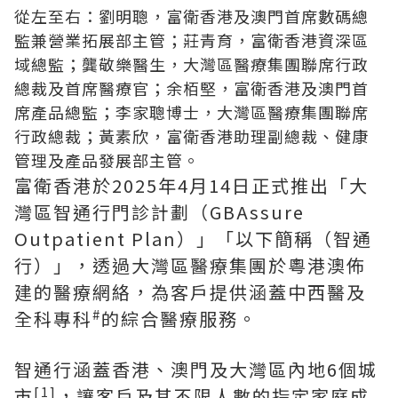
從左至右：劉明聰，富衛香港及澳門首席數碼總
監兼營業拓展部主管；莊青育，富衛香港資深區
域總監；龔敬樂醫生，大灣區醫療集團聯席行政
總裁及首席醫療官；余栢堅，富衛香港及澳門首
席產品總監；李家聰博士，大灣區醫療集團聯席
行政總裁；黃素欣，富衛香港助理副總裁、健康
管理及產品發展部主管。
富衛香港於2025年4月14日正式推出「大
灣區智通行門診計劃（GBAssure
Outpatient Plan）」「以下簡稱（智通
行）」，透過大灣區醫療集團於粵港澳佈
建的醫療網絡，為客戶提供涵蓋中西醫及
#
全科專科
的綜合醫療服務。
智通行涵蓋香港、澳門及大灣區內地6個城
[1]
市
，讓客戶及其不限人數的指定家庭成