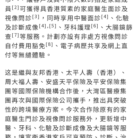
[2]
員
可獲得具香港質素的家庭醫生面診及
[3]
[4]
視像問診
，同時享用中醫面診
、化驗
[4],[5]
[6]
及診斷成像
、牙科護理
、大腸鏡篩
[7]
查
等服務。計劃亦設有非處方視像問診
[8]
自付費用豁免
、電子病歷共享及網上直
付等無縫體驗。
这是繼與友邦香港、太平人壽（香港）、
周大福人壽、安盛天平保險及平安保險集
團等國際保險機構合作後，大灣區醫療集
團再次與國際保險公司攜手，推出具突破
性的跨境醫療方案。今次合作除原有的家
庭醫生門診及視像問診服務外，更新增中
醫、牙科、化驗及診斷成像及大腸鏡等服
務，讓富衛香港客戶可享預防、診斷、治