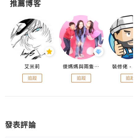
推薦博客
點滴
艾米莉
儍媽媽與兩隻小魔怪之家
追蹤
追蹤
追蹤
發表評論