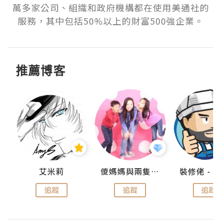
萬多家公司、組織和政府機構都在使用美通社的
服務，其中包括50%以上的財富500強企業。
推薦博客
點滴
艾米莉
儍媽媽與兩隻小魔怪之家
追蹤
追蹤
追蹤