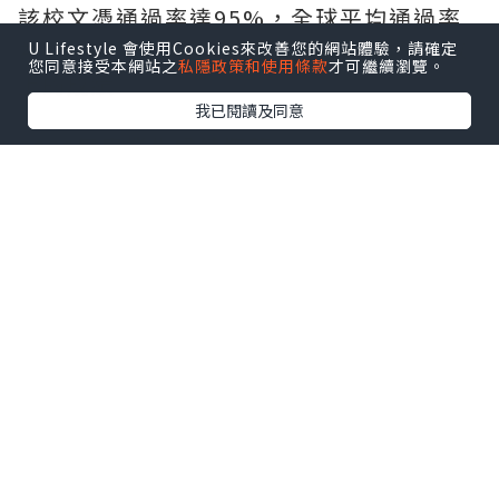
U Lifestyle 會使用Cookies來改善您的網站體驗，請確定
您同意接受本網站之
私隱政策和使用條款
才可繼續瀏覽。
我已閱讀及同意
ISHCMC Class of 2026 achieved an average
score of 34.5 points against a global average
of 30.9, with two students earning the
maximum score of 45 out of 45.
該校文憑通過率達95%，全球平均通過率
為83%。近10%的本屆學生取得40分及以
上的成績。
2026屆畢業生成績概覽