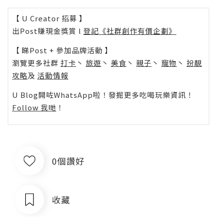
【 U Creator 招募 】
出Post賺現金獎賞 l
登記《社群創作有價企劃》
【 睇Post + 參加品牌活動 】
瀏覽更多社群
打卡
丶
旅遊
丶
美食
丶
親子
丶
寵物
丶
扮靚
攻略
及
活動情報
U Blog開咗WhatsApp啦！發掘更多吃喝玩樂資訊！
Follow 我哋
！
0個讚好
收藏