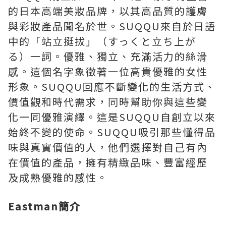
的日本高端美妝品牌，以其高品質的護膚
與彩妝產品聞名於世。SUQQU來自於日語
中的「站立挺拔」（すっくと立ち上が
る）一詞。優雅、獨立、充滿活力的絲滑
感。這個名字象徵著一位高貴優雅的女性
形象。SUQQU回應不斷變化的生活方式、
價值觀和時代需求，同時幫助你與這些變
化一同優雅演繹。這是SUQQU自創立以來
始終不變的使命。SUQQU吸引那些懂得品
味與真實價值的人，他們選擇對自己有內
在價值的產品，擁有精緻品味、豐富經歷
及成熟優雅的感性。
Eastman簡介