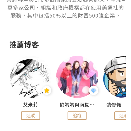
萬多家公司、組織和政府機構都在使用美通社的
服務，其中包括50%以上的財富500強企業。
推薦博客
點滴
艾米莉
儍媽媽與兩隻小魔怪之家
追蹤
追蹤
追蹤