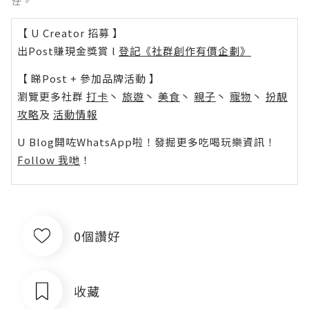
任。
【 U Creator 招募 】
出Post賺現金獎賞 l
登記《社群創作有價企劃》
【 睇Post + 參加品牌活動 】
瀏覽更多社群
打卡
丶
旅遊
丶
美食
丶
親子
丶
寵物
丶
扮靚
攻略
及
活動情報
U Blog開咗WhatsApp啦！發掘更多吃喝玩樂資訊！
Follow 我哋
！
0個讚好
收藏