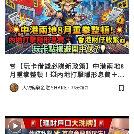
🚨【玩卡借錢必睇新政策】中港兩地8
月重拳整頓！💥內地打擊隱形息費＋香
港財仔收緊🔒，玩卡點樣避開中伏？💡
大V娛樂金融SHARE
36分鐘前