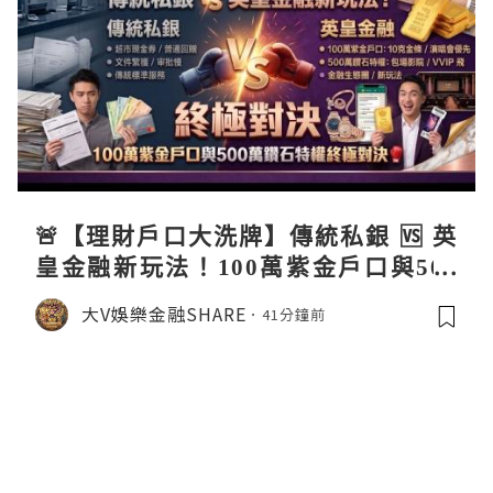
🚨【理財戶口大洗牌】傳統私銀 🆚 英
皇金融新玩法！100萬紫金戶口與500
萬鑽石特權終極對決 🥊銀行傳統迎新
大V娛樂金融SHARE
41分鐘前
🆚英皇生態圈特權