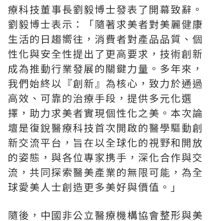
療科技董事長劉毅博士發表了開幕致辭。
劉毅博士表示：「隨著求美者對美麗健康
生活的日趨嚮往，消費者對產品品質、個
性化與安全性提出了更高要求，技術創新
成為推動行業發展的關鍵力量。多年來，
我們始終以『創新』為核心，致力於通過
高效、可靠的治療手段，提供多元化選
擇，助力求美者實現個性化之美。本次論
壇是復銳醫療科技首次開啟的醫學驅動創
新交流平台，旨在以全球化的視野和開放
的姿態，與各位專家携手，深化合作與交
流，共同探索醫美產業的無限可能，為全
球愛美人士創造更多美好與價值。」
隨後，中國非公立醫療機構協會整形與美