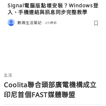
Signal電腦版點樣安裝？Windows登
入、手機連結與訊息同步完整教學
數碼生活筆記
2小時前
生活
Coolita聯合頭部廣電機構成立
印尼首個FAST媒體聯盟