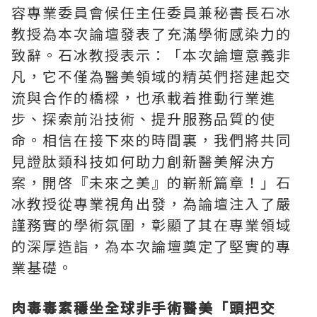
容專業委員會候任主任委員兼秘書長石冰
教授為本次論壇發表了充滿學術感染力的
致辭。石冰教授表示：「本次論壇意義非
凡，它不僅為醫美領域的精英們搭建起交
流與合作的橋樑，也承載着推動行業進
步、探索前沿技術、提升服務品質的使
命。相信在接下來的時間裏，我們將共同
見證肽類科技如何助力創新醫美解決方
案，開啓『未來之美』的嶄新篇章！」石
冰教授從專業視角出發，為論壇注入了嚴
謹務實的學術氛圍，彰顯了其在專業領域
的深厚造詣，為本次論壇奠定了堅實的專
業基礎。
肉毒毒素穩坐全球非手術醫美「頭把交