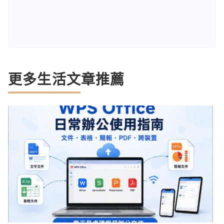
更多生活文章推薦