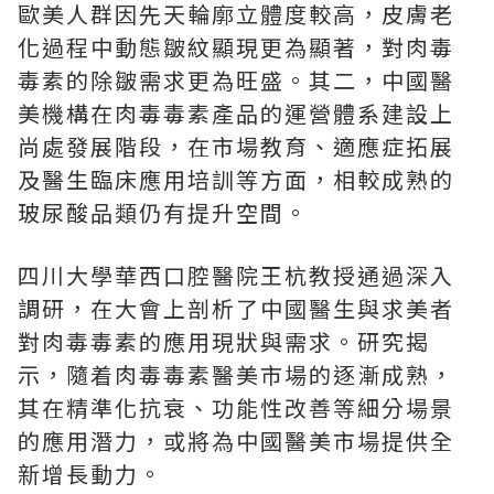
歐美人群因先天輪廓立體度較高，皮膚老
化過程中動態皺紋顯現更為顯著，對肉毒
毒素的除皺需求更為旺盛。其二，中國醫
美機構在肉毒毒素產品的運營體系建設上
尚處發展階段，在市場教育、適應症拓展
及醫生臨床應用培訓等方面，相較成熟的
玻尿酸品類仍有提升空間。
四川大學華西口腔醫院王杭教授通過深入
調研，在大會上剖析了中國醫生與求美者
對肉毒毒素的應用現狀與需求。研究揭
示，隨着肉毒毒素醫美市場的逐漸成熟，
其在精準化抗衰、功能性改善等細分場景
的應用潛力，或將為中國醫美市場提供全
新增長動力。