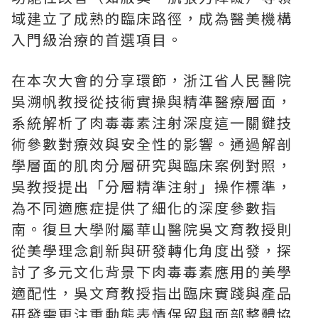
域建立了成熟的臨床路徑，成為醫美機構
入門級治療的首選項目。
在本次大會的分享環節，浙江省人民醫院
吳溯帆教授從技術實操與精準醫療層面，
系統解析了肉毒毒素注射深度這一關鍵技
術參數對療效與安全性的影響。通過解剖
學層面的肌肉分層研究與臨床案例對照，
吳教授提出「分層精準注射」操作標準，
為不同適應症提供了細化的深度參數指
南。復旦大學附屬華山醫院吳文育教授則
從美學理念創新與研發轉化角度出發，探
討了多元文化背景下肉毒毒素應用的美學
適配性，吳文育教授指出臨床實踐與產品
研發需更注重動態表情保留與面部整體協