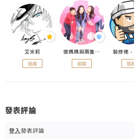
點滴
艾米莉
儍媽媽與兩隻小魔怪之家
追蹤
追蹤
追蹤
發表評論
登入
發表評論