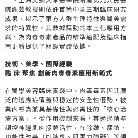
院謝芸教授則依託首箇中國三期臨床研究
成果，揭示了東方人群生理特徵與醫美需
求的特異性，其數據驅動的本土化應用方
案，為肉毒毒素產品的精準適配及臨床指
南更新提供了關鍵實證依據。
技術、美學、國際經驗
臨
床
聚焦 創新肉毒毒素應用新範式
在醫學美容臨床實踐中，肉毒毒素因其廣
泛的適應症覆蓋與穩定的安全性優勢，被
業內視為兼具基礎性與必需性的「核心治
療方案」。從作用機制來看，其通過精準
調控神經肌肉接頭活性，在除皺、瘦臉、
功能性改善（如腋臭、肌張力障礙）等領