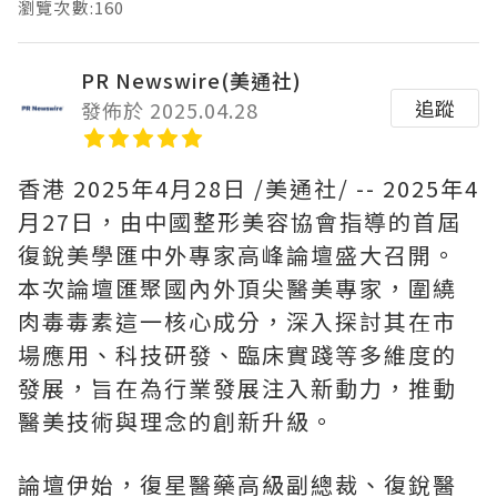
瀏覽次數:160
PR Newswire(美通社)
追蹤
發佈於 2025.04.28
香港
2025年4月28日
/美通社/ -- 2025年4
月27日，由中國整形美容協會指導的首屆
復銳美學匯中外專家高峰論壇盛大召開。
本次論壇匯聚國內外頂尖醫美專家，圍繞
肉毒毒素這一核心成分，深入探討其在市
場應用、科技研發、臨床實踐等多維度的
發展，旨在為行業發展注入新動力，推動
醫美技術與理念的創新升級。
論壇伊始，復星醫藥高級副總裁、復銳醫