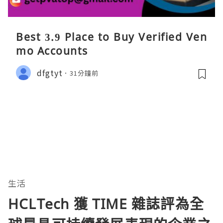
Best 3.9 Place to Buy Verified Ven
mo Accounts
dfgtyt
31分鐘前
生活
HCLTech 獲 TIME 雜誌評為全