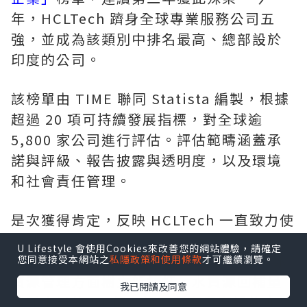
年，HCLTech 躋身全球專業服務公司五
強，並成為該類別中排名最高、總部設於
印度的公司。
該榜單由 TIME 聯同 Statista 編製，根據
超過 20 項可持續發展指標，對全球逾
5,800 家公司進行評估。評估範疇涵蓋承
諾與評級、報告披露與透明度，以及環境
和社會責任管理。
是次獲得肯定，反映 HCLTech 一直致力使
業務與聯合國全球契約及可持續發展目標
U Lifestyle 會使用Cookies來改善您的網站體驗，請確定
接軌。在 2026 財政年度，HCLTech 在水
您同意接受本網站之
私隱政策和使用條款
才可繼續瀏覽。
資源管理方面樹立新標杆，水資源回補量
我已閱讀及同意
達耗水量的 51 倍；旗下所有自有設施亦繼