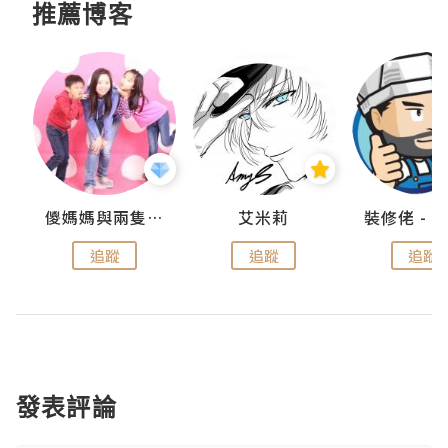
推薦博客
點滴
儍媽媽與兩隻小魔怪之家
艾米莉
追蹤
追蹤
追蹤
發表評論