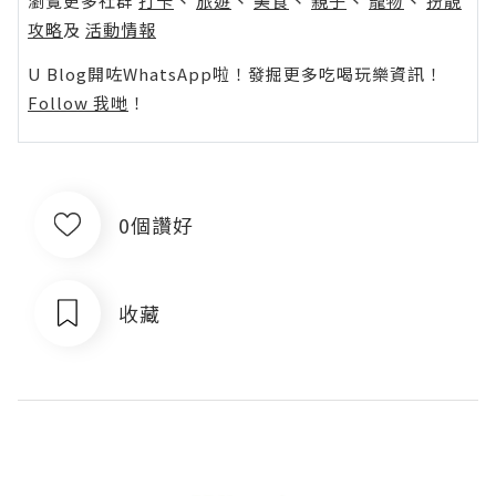
瀏覽更多社群
打卡
丶
旅遊
丶
美食
丶
親子
丶
寵物
丶
扮靚
攻略
及
活動情報
U Blog開咗WhatsApp啦！發掘更多吃喝玩樂資訊！
Follow 我哋
！
0個讚好
收藏