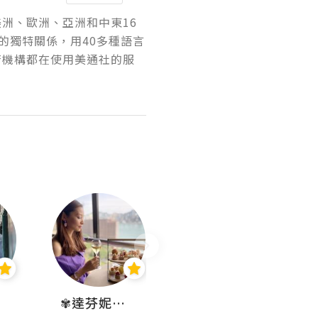
美洲、歐洲、亞洲和中東16
的獨特關係，用40多種語言
府機構都在使用美通社的服
✾達芬妮•愛孩子•愛生活✾
wendysugar享受生活gogogo