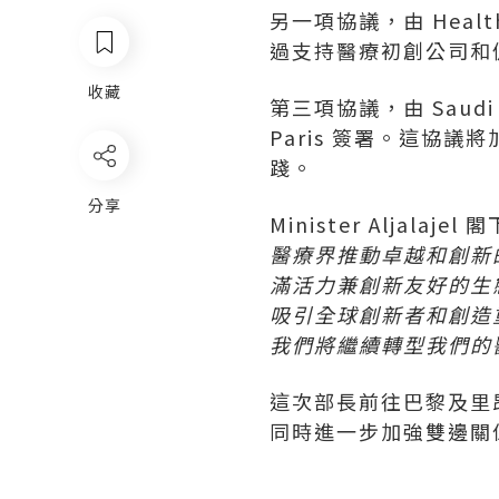
另一項協議，由 Health 
過支持醫療初創公司和
收藏
第三項協議，由 Saudi Red
Paris
簽署。這協議將
踐。
分享
Minister Aljalaje
醫療界推動卓越和創新
滿活力兼創新友好的生
吸引全球創新者和創造
我們將繼續轉型我們的
這次部長前往巴黎及里
同時進一步加強雙邊關