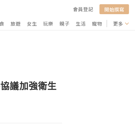
會員登記
開始撰寫
食
旅遊
女生
玩樂
親子
生活
寵物
行山
更多
打卡
略協議加強衛生