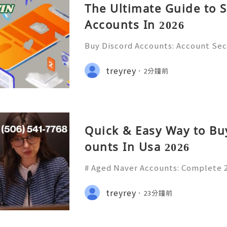
The Ultimate Guide to S
Accounts In 2026
Buy Discord Accounts: Account Sec
& Responsible Management (Comple
🌐✨💎Fast & Reliable 24/7 Custom
treyrey
2分鐘前
hatsApp :+1 (506) 541-7768 💫💎💲
Quick & Easy Way to Bu
ounts In Usa 2026
# Aged Naver Accounts: Complete 
res, Security, Privacy, Account M
le Usage **Meta Title:** Aged Nav
treyrey
23分鐘前
26 Guide to Naver Features,