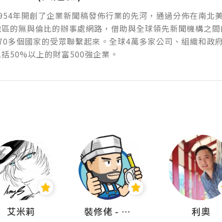
954年開創了企業新聞稿發佈行業的先河，通過分佈在南北
地區的無與倫比的辦事處網路，借助與全球領先新聞機構之間
70多個國家的受眾聯繫起來。全球4萬多家公司、組織和政
括50%以上的財富500強企業。
艾米莉
裝修佬 - 香港一站式網上裝修平台
利奧