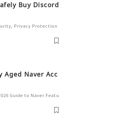
afely Buy Discord
urity, Privacy Protection
te Guide 2026) 💫💎💲💫
er Support 💫💎💲💫🌐✨💎W
🌐✨💎Telegra
y Aged Naver Acc
2026 Guide to Naver Featu
anagement, and Responsib
er Accounts | Complete 20