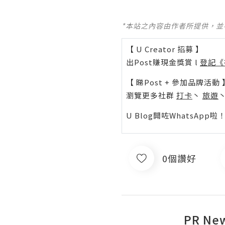
*本站之內容由作者所提供，
【 U Creator 招募 】
出Post賺現金獎賞 l
登記《
【 睇Post + 參加品牌活動 
瀏覽更多社群
打卡
丶
旅遊
U Blog開咗WhatsAp
0個讚好
PR Ne