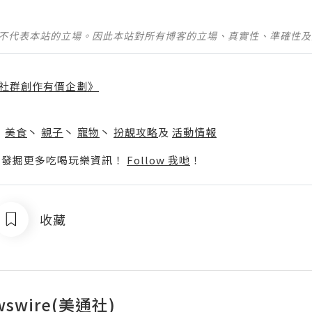
並不代表本站的立場。因此本站對所有博客的立場、真實性、準確性
社群創作有價企劃》
】
丶
美食
丶
親子
丶
寵物
丶
扮靚攻略
及
活動情報
p啦！發掘更多吃喝玩樂資訊！
Follow 我哋
！
收藏
wswire(美通社)