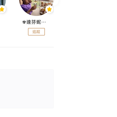
✾達芬妮•愛孩子•愛生活✾
wendysugar享受生活gogogo
追蹤
追蹤