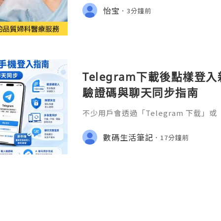
前三個月（孕早期）不穩定，容易流產；
怡宝
3分鐘前
6個月），胎兒坐穩了，就可以放心了
Telegram下載後點樣
驗證碼與聊天同步指南
不少用戶會透過「Telegram 下载
但更換手機時，真正需要處理的不只是
有帳號、登入驗證碼、兩步驗證、聊天
數碼生活筆記
17分鐘前
操作次序錯誤，例如先刪除舊手機中的 T
碼，或者使用新號碼重新註冊，可能會
文會整理新手機重新安裝 Telegram 的
Pho