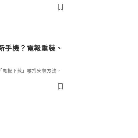
過了12週，進入孕中期（4~
。」
登入新手機？電報重裝、
」或「电报下载」尋找安裝方法，
重新下載應用程式，還包括原
記錄同步及舊裝置安全。如果
elegram、忘記兩步驗證密
令帳號轉移變得更加麻煩。本
正確次序，說明 Android、i