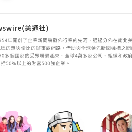
wswire(美通社)
954年開創了企業新聞稿發佈行業的先河，通過分佈在南北
地區的無與倫比的辦事處網路，借助與全球領先新聞機構之間
70多個國家的受眾聯繫起來。全球4萬多家公司、組織和政
括50%以上的財富500強企業。