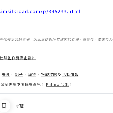
n.imsilkroad.com/p/345233.html
並不代表本站的立場。因此本站對所有博客的立場、真實性、準確性
社群創作有價企劃》
】
丶
美食
丶
親子
丶
寵物
丶
扮靚攻略
及
活動情報
p啦！發掘更多吃喝玩樂資訊！
Follow 我哋
！
收藏