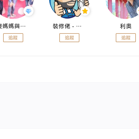
儍媽媽與兩隻小魔怪之家
裝修佬 - 香港一站式網上裝修平台
利奧
追蹤
追蹤
追蹤