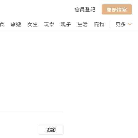
會員登記
開始撰寫
食
旅遊
女生
玩樂
親子
生活
寵物
行山
更多
打卡
追蹤