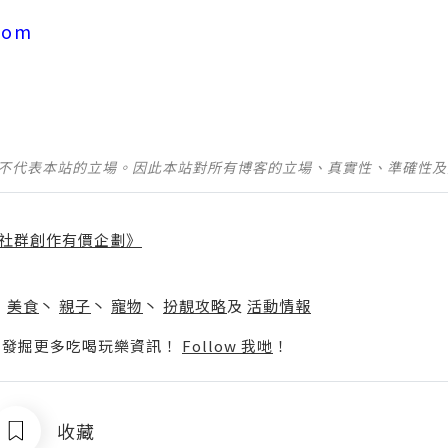
com
並不代表本站的立場。因此本站對所有博客的立場、真實性、準確性
社群創作有價企劃》
】
丶
美食
丶
親子
丶
寵物
丶
扮靚攻略
及
活動情報
p啦！發掘更多吃喝玩樂資訊！
Follow 我哋
！
收藏