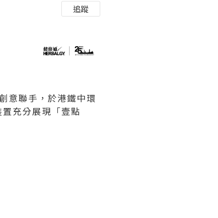
追蹤
創意聯手，於港鐵中環
裝置充分展現「壹點