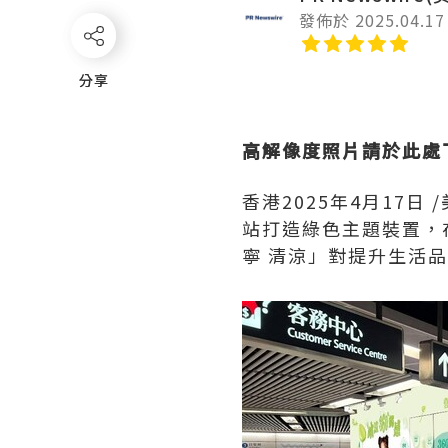
發佈於 2025.04.17
分享
分享
高解像度照片請於此處
香港
2025年4月17日
/
站打造綠色主題裝置，
寧 清涼」對提升生活