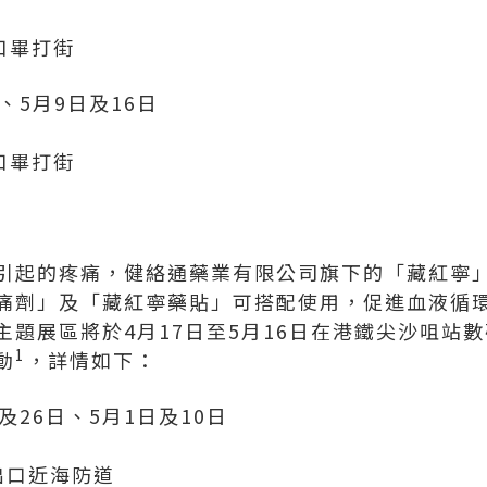
口畢打街
日、5月9日及16日
口畢打街
引起的疼痛，健絡通藥業有限公司旗下的「藏紅寧
痛劑」及「藏紅寧藥貼」可搭配使用，促進血液循
主題展區將於4月17日至5月16日在港鐵尖沙咀站
1
動
，詳情如下：
日及26日、5月1日及10日
出口近海防道