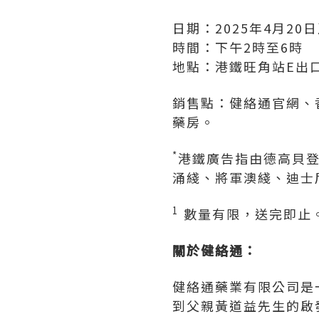
日期：2025年4月20
時間：下午2時至6時
地點：港鐵旺角站E出
銷售點：健絡通官網、香
藥房。
*
港鐵廣告指由德高貝
涌綫、將軍澳綫、迪士
1
數量有限，送完即止
關於
健絡通
：
健絡通藥業有限公司是
到父親黃道益先生的啟