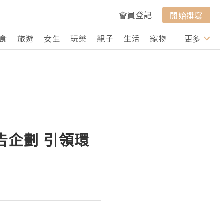
會員登記
開始撰寫
食
旅遊
女生
玩樂
親子
生活
寵物
行山
更多
打卡
告企劃 引領環