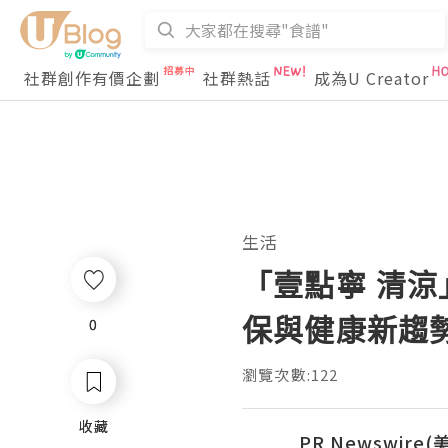
社群創作有價企劃
社群熱話
成為U Creator
生活
「壹點寧 清涼
保與健康新趨
0
0
瀏覽次數:122
收藏
收藏
PR Newswire