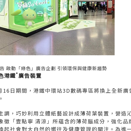
廣告 啟動「綠色」廣告企劃 引領環保與健康新趨勢
*
色港鐵
廣告裝置
至5月16日期間，港鐵中環站3D數碼專區將換上全新
。
主調，巧妙利用立體紙藝設計成薄荷葉裝置，營造
象徵「壹點寧 清涼」所蘊含的薄荷腦成分，強化品
喚起社會對大自然的嚮往及健康管理的關注。為進