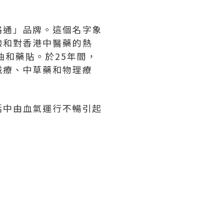
絡通」品牌。這個名字象
驗和對香港中醫藥的熱
油和藥貼。於25年間，
磁療、中草藥和物理療
活中由血氣運行不暢引起