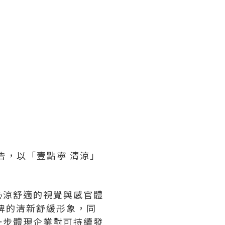
廣告，以「壹點寧 清涼」
沁涼舒適的視覺與感官體
牌的清新舒緩形象，同
一步體現企業對可持續發