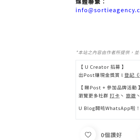
媒體聯繫︰
info@sortieagency.
*本站之內容由作者所提供，
【 U Creator 招募 】
出Post賺現金獎賞 l
登記《
【 睇Post + 參加品牌活動 
瀏覽更多社群
打卡
丶
旅遊
U Blog開咗WhatsAp
0個讚好