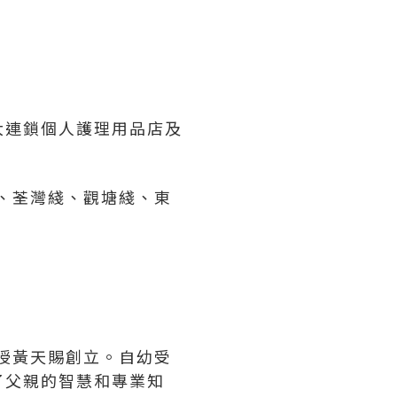
各大連鎖個人護理用品店及
、荃灣綫、觀塘綫、東
教授黃天賜創立。自幼受
了父親的智慧和專業知