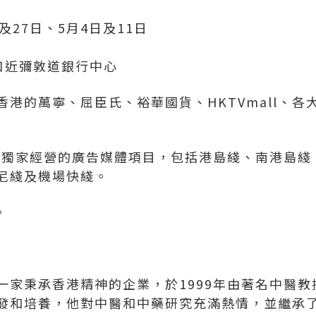
日及27日、5月4日及11日
口近彌敦道銀行中心
港的萬寧、屈臣氏、裕華國貨、HKTVmall、
登獨家經營的廣告媒體項目，包括港島綫、南港島綫
尼綫及機場快綫。
。
一家秉承香港精神的企業，於1999年由著名中醫
發和培養，他對中醫和中藥研究充滿熱情，並繼承