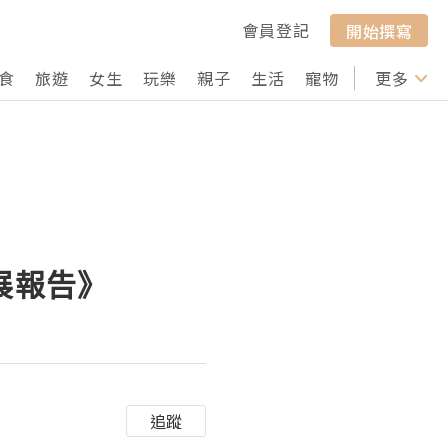
會員登記
開始撰寫
食
旅遊
女生
玩樂
親子
生活
寵物
行山
更多
打卡
續發展報告》
追蹤