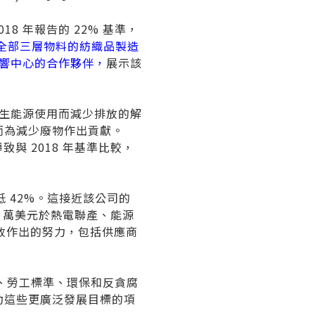
018 年報告的 22% 基準，
服全部三層物料的紡織品製造
響中心的合作夥伴，
展示該
擴大再生能源使用而減少排放的解
而為減少廢物作出貢獻。
致與 2018 年基準比較，
基準降低 42%。這接近該公司的
,500 萬美元於熱電聯產、能源
放作出的努力，包括供應商
權、勞工標準、環保和反貪腐
動這些更廣泛發展目標的項