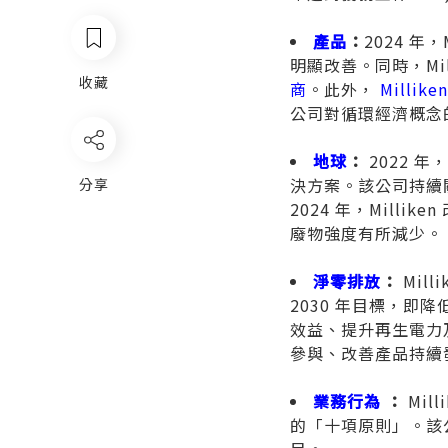
產品
：
2024 年
明顯改善。同時，Mil
收藏
商
。此外，
Millike
公司對循環經濟概念
地球
：
2022 年
決方案。該公司持續
分享
2024 年，Mill
廢物強度有所減少。
淨零排放
：
Mill
2030 年目標，即降低
效益、提升再生電力
參與、改善產品持續
業務行為
：
Mi
的「十項原則」。該