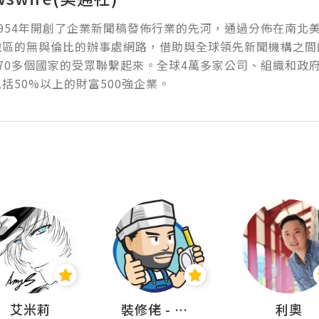
954年開創了企業新聞稿發佈行業的先河，通過分佈在南北
地區的無與倫比的辦事處網路，借助與全球領先新聞機構之間
70多個國家的受眾聯繫起來。全球4萬多家公司、組織和政
括50%以上的財富500強企業。
艾米莉
裝修佬 - 香港一站式網上裝修平台
利奧