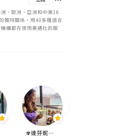
美洲、歐洲、亞洲和中東16
的獨特關係，用40多種語言
府機構都在使用美通社的服
✾達芬妮•愛孩子•愛生活✾
wendysugar享受生活gogogo