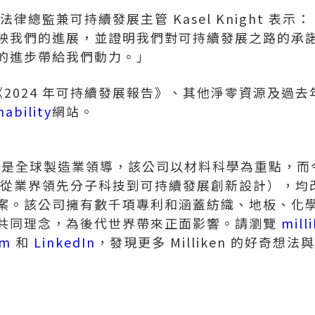
總裁、法律總監兼可持續發展主管
Kasel Knight
表示：「M
映我們的進展，並證明我們對可持續發展之路的承
的進步帶給我們動力。」
n 的《2024 年可持續發展報告》、其他淨零資源及
nability
網站。
ompany 是全球製造業領導，該公司以材料科學為重點
的產品（從業界領先分子科技到可持續發展創新設計），
案。該公司擁有數千項專利和涵蓋紡織、地板、化
共同理念，為後代世界帶來正面影響。請瀏覽
mill
am
和
LinkedIn
，發現更多 Milliken 的好奇想