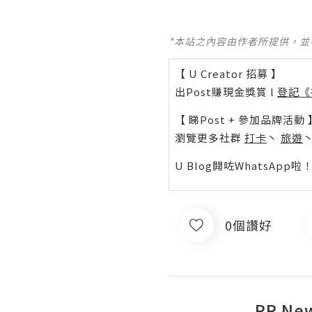
*本站之內容由作者所提供，
【 U Creator 招募 】
出Post賺現金獎賞 l
登記《
【 睇Post + 參加品牌活動 
瀏覽更多社群
打卡
丶
旅遊
U Blog開咗WhatsAp
0個讚好
PR Ne