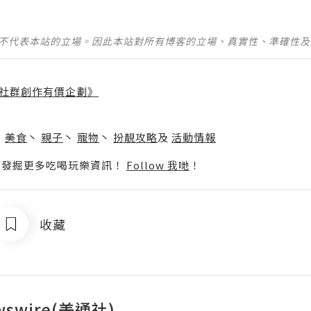
並不代表本站的立場。因此本站對所有博客的立場、真實性、準確性
社群創作有價企劃》
】
丶
美食
丶
親子
丶
寵物
丶
扮靚攻略
及
活動情報
p啦！發掘更多吃喝玩樂資訊！
Follow 我哋
！
收藏
wswire(美通社)