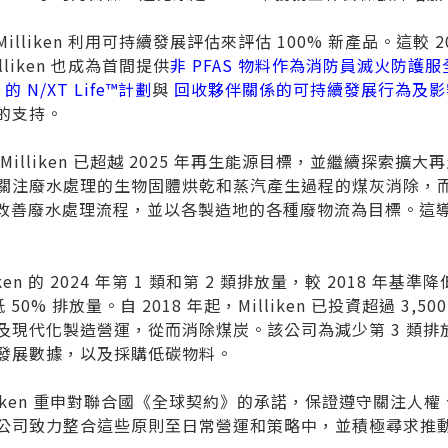
，Milliken 利用可持續發展評估來評估 100% 新產品。這較 2
liken 也成為首間提供
非 PFAS 物料作為消防員滅火防護
n 的 N/XT Life™計劃
與
回收夥伴關係的可持續發展行為及影
的支持。
，Milliken 已超越 2025 年再生能源目標，並繼續探索
關注廢水處理的生物固體烘乾和蒸汽產生過程的煤灰消除，
iken 改善廢水處理流程，並以各製造地的各種廢物流為目標。這導
iken 的 2024 年第 1 類和第 2 類排放量，較 2018 年
 50% 排放量。自 2018 年起，Milliken 已投資超過 3
及現代化製造營運，從而消除煤炭。該公司為減少第 3 類排
發展數據，以及採購低碳物料。
lliken 重申對聯合國《全球契約》的承諾，保證遵守關注人
公司致力整合這些原則至日常營運和策略中，並積極尋求推