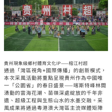
貴州現象級鄉村體育文化IP——榕江村超
通過「灣區視角+國際傳播」的創新模式，
本次采風活動將重點呈現貴州作為中國唯
一「公園省」的春日盛景——喀斯特峰林間
湧動的雲海花潮、苗嶺深處綻放的千年非
遺、超級工程與生態山水的水墨交融。采
風成果將通過粵港澳大灣區主流媒體矩陣