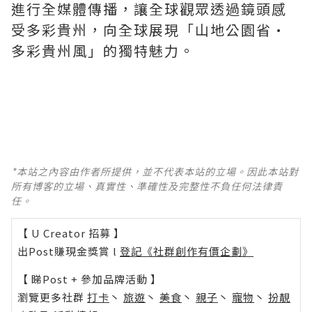
進行全媒體傳播，讓全球觀眾透過鏡頭感
受多彩貴州，向全球展現「山地公園省•
多彩貴州風」的獨特魅力。
*本站之內容由作者所提供，並不代表本站的立場。因此本站對
所有博客的立場、真實性、準確性及完整性不負任何法律責
任。
【 U Creator 招募 】
出Post賺現金獎賞 l
登記《社群創作有價企劃》
【 睇Post + 參加品牌活動 】
瀏覽更多社群
打卡
丶
旅遊
丶
美食
丶
親子
丶
寵物
丶
扮靚