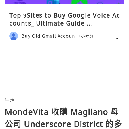
Top 9Sites to Buy Google Voice Ac
counts_ Ultimate Guide ...
Buy Old Gmail Accoun
1小時前
生活
MondeVita 收購 Magliano 母
公司 Underscore District 的多