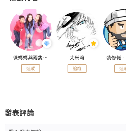
點滴
儍媽媽與兩隻小魔怪之家
艾米莉
追蹤
追蹤
追蹤
發表評論