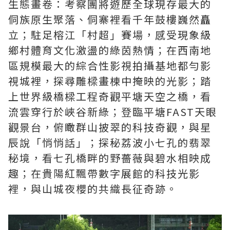
生態畫卷：考察團將遊歷全球現存最大的
侗族原生聚落、侗寨裡看千年鼓樓巍然矗
立；駐足榕江「村超」賽場，感受現象級
鄉村體育文化激盪的綠茵熱情；在西南地
區規模最大的綜合性影視拍攝基地都勻影
視城裡，探尋雕樑畫棟中掩映的光影；踏
上世界級橋樑工程奇觀平塘天空之橋，看
流雲穿行於峽谷新綠；登臨平塘FAST天眼
觀景台，俯瞰群山披翠的科技奇觀，與星
辰說「悄悄話」；探秘荔波小七孔的翡翠
秘境，看七孔橋畔的野薔薇與碧水相映成
趣；在貴陽紅飄帶數字展館的科技光影
裡，與山城夜櫻的共織長征奇跡。