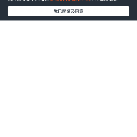
資源管理方面樹立新標杆，水資源回補量
我已閱讀及同意
達耗水量的 51 倍；旗下所有自有設施亦繼
續維持「零廢物送往堆填區」白金級認證
資格。HCLTech 提前 4 年達成經 SBTi 驗
證的 2030 年減排目標，進一步加快邁向淨
零排放。
HCLTech 全球可持續發展主管 Vipul
Arora 表示：「連續兩年獲 TIME 肯定，
反映我們在將可持續發展進一步融入核心
業務，以及朝著 2040 年淨零排放目標邁進
方面取得的進展。我們將繼續透過創新、
夥伴合作和負責任的實踐擴大正面影響，
為客戶、社區及更廣泛的生態系統創造長
遠價值。」