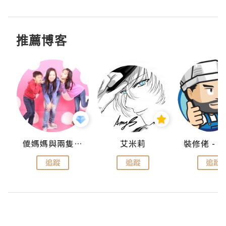
推薦博客
點滴
儍媽媽與兩隻小魔怪之家
艾米莉
追蹤
追蹤
追蹤