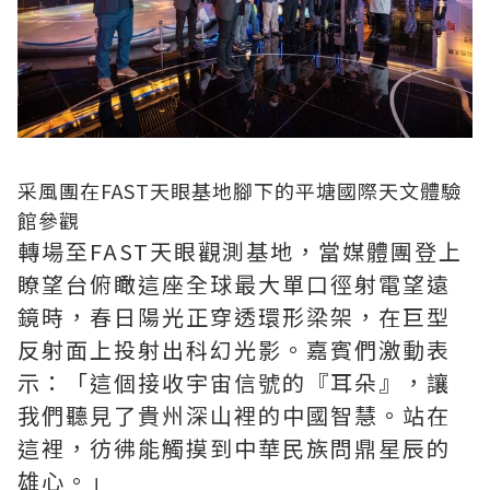
采風團在FAST天眼基地腳下的平塘國際天文體驗
館參觀
轉場至FAST天眼觀測基地，當媒體團登上
瞭望台俯瞰這座全球最大單口徑射電望遠
鏡時，春日陽光正穿透環形梁架，在巨型
反射面上投射出科幻光影。嘉賓們激動表
示：「這個接收宇宙信號的『耳朵』，讓
我們聽見了貴州深山裡的中國智慧。站在
這裡，彷彿能觸摸到中華民族問鼎星辰的
雄心。」