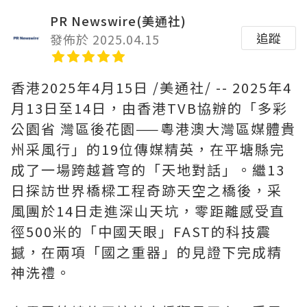
PR Newswire(美通社)
追蹤
發佈於 2025.04.15
香港
2025年4月15日
/美通社/ -- 2025年4
月13日至14日，由香港TVB協辦的「多彩
公園省 灣區後花園——粵港澳大灣區媒體貴
州采風行」的19位傳媒精英，在平塘縣完
成了一場跨越蒼穹的「天地對話」。繼13
日探訪世界橋樑工程奇跡天空之橋後，采
風團於14日走進深山天坑，零距離感受直
徑500米的「中國天眼」FAST的科技震
撼，在兩項「國之重器」的見證下完成精
神洗禮。