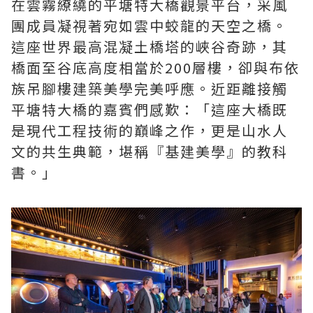
在雲霧繚繞的平塘特大橋觀景平台，采風
團成員凝視著宛如雲中蛟龍的天空之橋。
這座世界最高混凝土橋塔的峽谷奇跡，其
橋面至谷底高度相當於200層樓，卻與布依
族吊腳樓建築美學完美呼應。近距離接觸
平塘特大橋的嘉賓們感歎：「這座大橋既
是現代工程技術的巔峰之作，更是山水人
文的共生典範，堪稱『基建美學』的教科
書。」