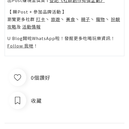
出Post賺現金獎賞 l
登記《社群創作有價企劃》
【 睇Post + 參加品牌活動 】
瀏覽更多社群
打卡
丶
旅遊
丶
美食
丶
親子
丶
寵物
丶
扮靚
攻略
及
活動情報
U Blog開咗WhatsApp啦！發掘更多吃喝玩樂資訊！
Follow 我哋
！
0個讚好
收藏