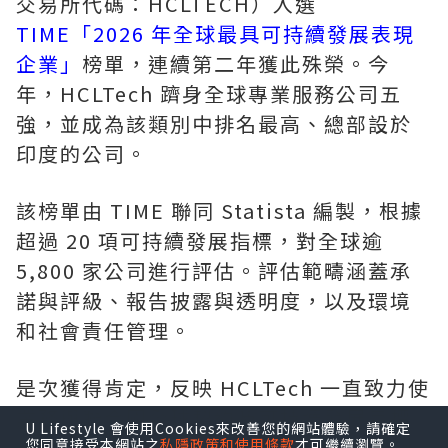
交易所代碼：HCLTECH）入選
TIME「2026 年全球最具可持續發展表現
企業」
榜單，連續第二年獲此殊榮。今
年，HCLTech 躋身全球專業服務公司五
強，並成為該類別中排名最高、總部設於
印度的公司。
該榜單由 TIME 聯同 Statista 編製，根據
超過 20 項可持續發展指標，對全球逾
5,800 家公司進行評估。評估範疇涵蓋承
諾與評級、報告披露與透明度，以及環境
和社會責任管理。
是次獲得肯定，反映 HCLTech 一直致力使
業務與聯合國全球契約及可持續發展目標
U Lifestyle 會使用Cookies來改善您的網站體驗，請確定
接軌。在 2026 財政年度，HCLTech 在水
您同意接受本網站之
私隱政策和使用條款
才可繼續瀏覽。