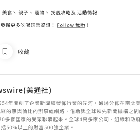
】
丶
美食
丶
親子
丶
寵物
丶
扮靚攻略
及
活動情報
p啦！發掘更多吃喝玩樂資訊！
Follow 我哋
！
收藏
wswire(美通社)
954年開創了企業新聞稿發佈行業的先河，通過分佈在南北
地區的無與倫比的辦事處網路，借助與全球領先新聞機構之間
70多個國家的受眾聯繫起來。全球4萬多家公司、組織和政
括50%以上的財富500強企業。