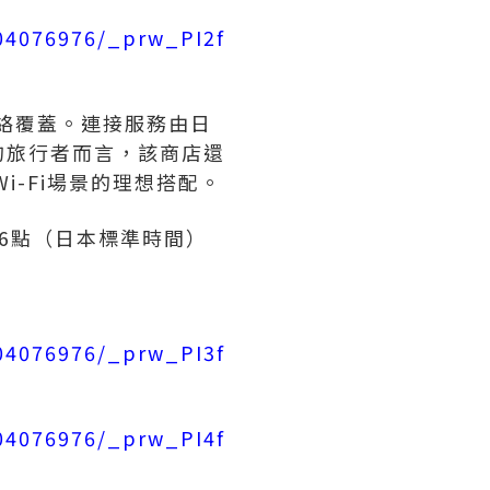
504076976/_prw_PI2f
網絡覆蓋。連接服務由日
的旅行者而言，該商店還
共Wi-Fi場景的理想搭配。
6點（日本標準時間）
504076976/_prw_PI3f
504076976/_prw_PI4f