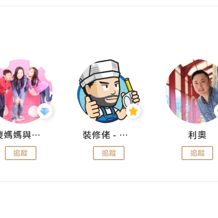
儍媽媽與兩隻小魔怪之家
裝修佬 - 香港一站式網上裝修平台
利奧
追蹤
追蹤
追蹤