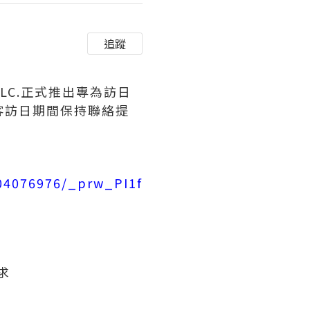
追蹤
 LLC.正式推出專為訪日
遊客訪日期間保持聯絡提
504076976/_prw_PI1f
求