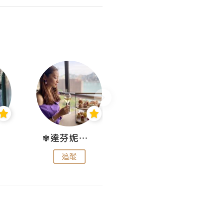
✾達芬妮•愛孩子•愛生活✾
wendysugar享受生活gogogo
追蹤
追蹤