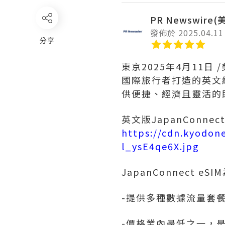
PR Newswire
發佈於 2025.04.11
分享
東京
2025年4月11日
/
國際旅行者打造的英文線上
供便捷、經濟且靈活的
英文版JapanConnec
https://cdn.kyodon
l_ysE4qe6X.jpg
JapanConnect 
-提供多種數據流量套
-價格業內最低
之一
，是