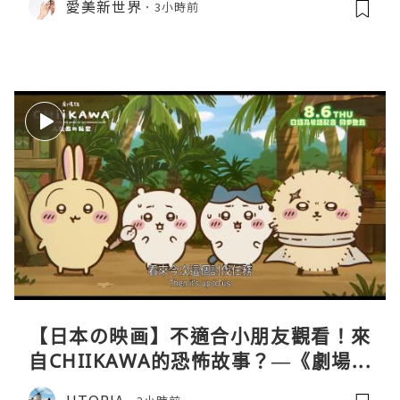
愛美新世界
3小時前
【日本の映画】不適合小朋友觀看！來
自CHIIKAWA的恐怖故事？—《劇場版
CHIIKAWA 人魚島的秘密》
UTOPIA