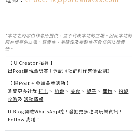
*本站之內容由作者所提供，並不代表本站的立場。因此本站對
所有博客的立場、真實性、準確性及完整性不負任何法律責
任。
【 U Creator 招募 】
出Post賺現金獎賞 l
登記《社群創作有價企劃》
【 睇Post + 參加品牌活動 】
瀏覽更多社群
打卡
丶
旅遊
丶
美食
丶
親子
丶
寵物
丶
扮靚
攻略
及
活動情報
U Blog開咗WhatsApp啦！發掘更多吃喝玩樂資訊！
Follow 我哋
！