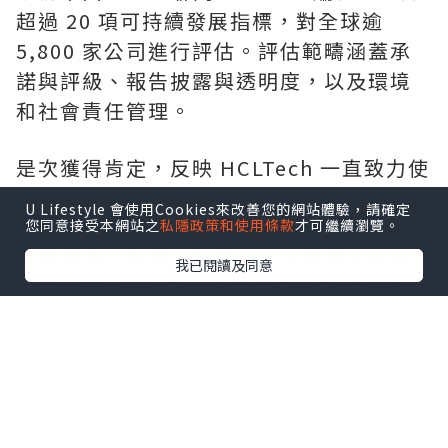
超過 20 項可持續發展指標，對全球逾
5,800 家公司進行評估。評估範疇涵蓋承
諾與評級、報告披露與透明度，以及環境
和社會責任管理。
是次獲得肯定，反映 HCLTech 一直致力使
業務與聯合國全球契約及可持續發展目標
U Lifestyle 會使用Cookies來改善您的網站體驗，請確定
接軌。在 2026 財政年度，HCLTech 在水
您同意接受本網站之
私隱政策和使用條款
才可繼續瀏覽。
資源管理方面樹立新標杆，水資源回補量
我已閱讀及同意
達耗水量的 51 倍；旗下所有自有設施亦繼
續維持「零廢物送往堆填區」白金級認證
資格。HCLTech 提前 4 年達成經 SBTi 驗
證的 2030 年減排目標，進一步加快邁向淨
零排放。