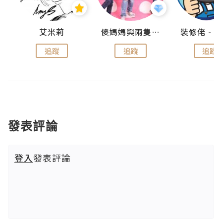
點滴
艾米莉
儍媽媽與兩隻小魔怪之家
追蹤
追蹤
追蹤
發表評論
登入
發表評論