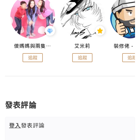
點滴
儍媽媽與兩隻小魔怪之家
艾米莉
追蹤
追蹤
追蹤
發表評論
登入
發表評論