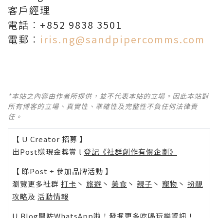
客戶經理
電話︰+852 9838 3501
電郵︰
iris.ng@sandpipercomms.com
*本站之內容由作者所提供，並不代表本站的立場。因此本站對
所有博客的立場、真實性、準確性及完整性不負任何法律責
任。
【 U Creator 招募 】
出Post賺現金獎賞 l
登記《社群創作有價企劃》
【 睇Post + 參加品牌活動 】
瀏覽更多社群
打卡
丶
旅遊
丶
美食
丶
親子
丶
寵物
丶
扮靚
攻略
及
活動情報
U Blog開咗WhatsApp啦！發掘更多吃喝玩樂資訊！