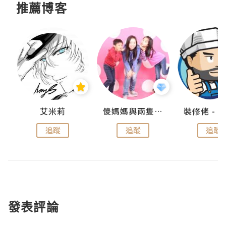
推薦博客
點滴
艾米莉
儍媽媽與兩隻小魔怪之家
追蹤
追蹤
追蹤
發表評論