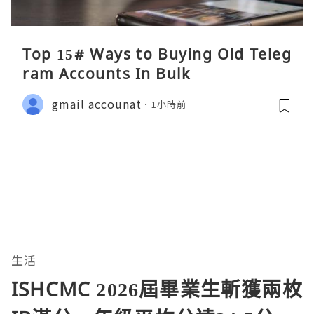
Top 15# Ways to Buying Old Teleg
ram Accounts In Bulk
gmail accounat
1小時前
生活
ISHCMC 2026屆畢業生斬獲兩枚