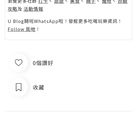
瀏覽更多社群
打卡
丶
旅遊
丶
美食
丶
親子
丶
寵物
丶
扮靚
攻略
及
活動情報
U Blog開咗WhatsApp啦！發掘更多吃喝玩樂資訊！
Follow 我哋
！
0個讚好
收藏