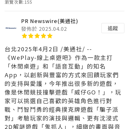
瀏覽次數:155
PR Newswire(美通社)
追蹤
發佈於 2025.04.02
台北
2025年4月2日
/美通社/ --
《WePlay-線上桌遊吧》作為一款主打
「休閒桌遊」和「語音互動」的知名
App，以創新與豐富的方式來回饋玩家們
的支持與愛護，今年推出很多新的遊戲，
像是休閒競技撞擊遊戲「威仔GO！」，玩
家可以挑選自己喜歡的英雄角色進行對
戰、鬥智鬥勇的經典撲克牌遊戲「騙子派
對」考驗玩家的演技與邏輯、更有沈浸式
2D解謎遊戲「鬼抓人」，細緻的畫面與音